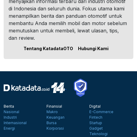
menyajikan informasi terbaru dari industri otomotif
di Indonesia dan seluruh dunia. Fokus utama kami
menampilkan berita dan panduan otomotif untuk
membantu Anda memilih mobil dan motor sebelum
memutuskan untuk membeli, lewat ulasan, tips,
dan review.
Tentang KatadataOTO
Hubungi Kami
Berita
Finansial
Digital
Nasional
Makro
E-Commerce
Industri
Keuangan
Fintech
Internasional
Bursa
Startup
Energi
Korporasi
Gadget
Teknologi