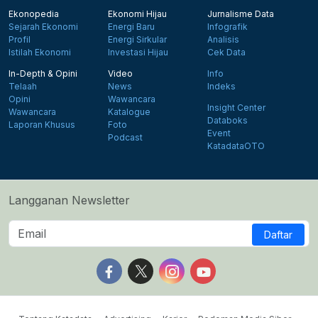
Ekonopedia
Ekonomi Hijau
Jurnalisme Data
Sejarah Ekonomi
Energi Baru
Infografik
Profil
Energi Sirkular
Analisis
Istilah Ekonomi
Investasi Hijau
Cek Data
In-Depth & Opini
Video
Info
Telaah
News
Indeks
Opini
Wawancara
Insight Center
Wawancara
Katalogue
Databoks
Laporan Khusus
Foto
Event
Podcast
KatadataOTO
Langganan Newsletter
Daftar
Follow us on Facebook
Follow us on X
Follow us on Instagram
Follow us on Yout