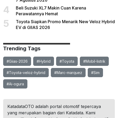
7 Agustus 2026
4
Beli Suzuki XL7 Makin Cuan Karena
Perawatannya Hemat
5
Toyota Siapkan Promo Menarik New Veloz Hybrid
EV di GIIAS 2026
Trending Tags
#Giias-2026
#Hybrid
#Toyota
#Mobil-listrik
#Toyota-veloz-hybrid
#Marc-marquez
#Sim
#Ai-ogura
KatadataOTO adalah portal otomotif tepercaya
yang merupakan bagian dari Katadata. Kami