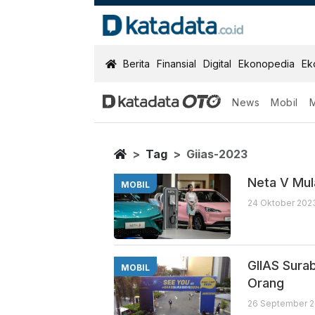
KatadataOTO
Berita
Finansial
Digital
Ekonopedia
Ek
News
Mobil
Giias 2023
Berita Terbaru
Home
Tag
Giias-2023
Neta V Mul
MOBIL
24 Oktober 2023
GIIAS Sura
MOBIL
Orang
26 September 2