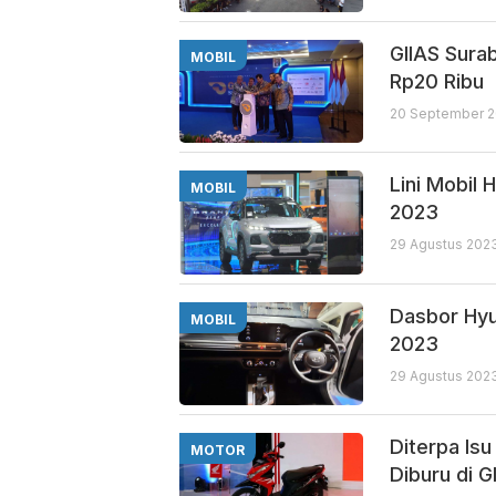
GIIAS Sura
MOBIL
Rp20 Ribu
20 September 2
Lini Mobil 
MOBIL
2023
29 Agustus 2023
Dasbor Hyu
MOBIL
2023
29 Agustus 202
Diterpa Is
MOTOR
Diburu di G