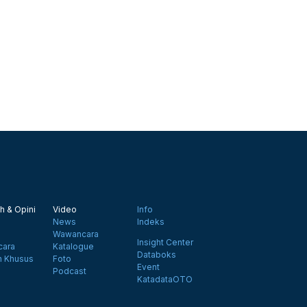
h & Opini
Video
Info
News
Indeks
Wawancara
Insight Center
ara
Katalogue
Databoks
n Khusus
Foto
Event
Podcast
KatadataOTO