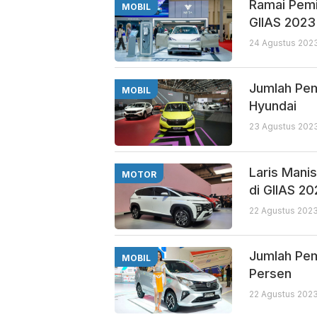
Ramai Pemi
MOBIL
GIIAS 2023
24 Agustus 2023
Jumlah Pem
MOBIL
Hyundai
23 Agustus 2023
Laris Mani
MOTOR
di GIIAS 2
22 Agustus 2023
Jumlah Pem
MOBIL
Persen
22 Agustus 2023