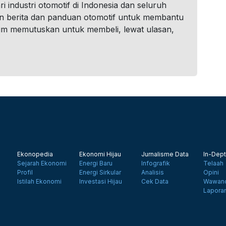
i industri otomotif di Indonesia dan seluruh
n berita dan panduan otomotif untuk membantu
um memutuskan untuk membeli, lewat ulasan,
Ekonopedia
Ekonomi Hijau
Jurnalisme Data
In-Dept
Sejarah Ekonomi
Energi Baru
Infografik
Telaah
Profil
Energi Sirkular
Analisis
Opini
Istilah Ekonomi
Investasi Hijau
Cek Data
Wawanc
Lapora