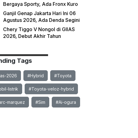
Bergaya Sporty, Ada Fronx Kuro
Ganjil Genap Jakarta Hari Ini 06
Agustus 2026, Ada Denda Segini
Chery Tiggo V Nongol di GIIAS
2026, Debut Akhir Tahun
nding Tags
ias-2026
#Hybrid
#Toyota
il-listrik
#Toyota-veloz-hybrid
rc-marquez
#Sim
#Ai-ogura