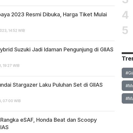
4
baya 2023 Resmi Dibuka, Harga Tiket Mulai
5
023, 14:52 WIB
Hybrid Suzuki Jadi Idaman Pengunjung di GIIAS
Tre
, 19:27 WIB
#Gi
ndai Stargazer Laku Puluhan Set di GIIAS
#Mob
#Ma
3, 07:00 WIB
u Rangka eSAF, Honda Beat dan Scoopy
IIAS