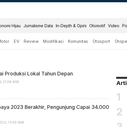
onomi Hijau
Jurnalisme Data
In-Depth & Opini
Otomotif
Video
Po
Motor
EV
Review
Modifikasi
Komunitas
Otosport
Otope
ai Produksi Lokal Tahun Depan
, 21:08 WIB
Art
1
baya 2023 Berakhir, Pengunjung Capai 34.000
2
3
023, 13:59 WIB