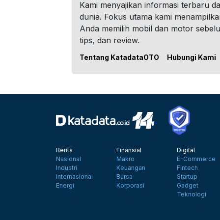
Kami menyajikan informasi terbaru dar
dunia. Fokus utama kami menampilka
Anda memilih mobil dan motor sebel
tips, dan review.
Tentang KatadataOTO
Hubungi Kami
Berita
Finansial
Digital
Nasional
Makro
E-Commerce
Industri
Keuangan
Fintech
Internasional
Bursa
Startup
Energi
Korporasi
Gadget
Teknologi