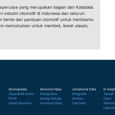
tepercaya yang merupakan bagian dari Katadata.
i industri otomotif di Indonesia dan seluruh
n berita dan panduan otomotif untuk membantu
um memutuskan untuk membeli, lewat ulasan,
Ekonopedia
Ekonomi Hijau
Jurnalisme Data
In-Dept
Sejarah Ekonomi
Energi Baru
Infografik
Telaah
Profil
Energi Sirkular
Analisis
Opini
Istilah Ekonomi
Investasi Hijau
Cek Data
Wawanc
Lapora