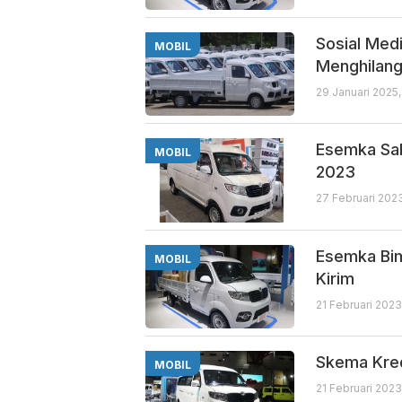
Sosial Med
MOBIL
Menghilan
29 Januari 2025,
Esemka Sab
MOBIL
2023
27 Februari 202
Esemka Bim
MOBIL
Kirim
21 Februari 2023
Skema Kred
MOBIL
21 Februari 2023