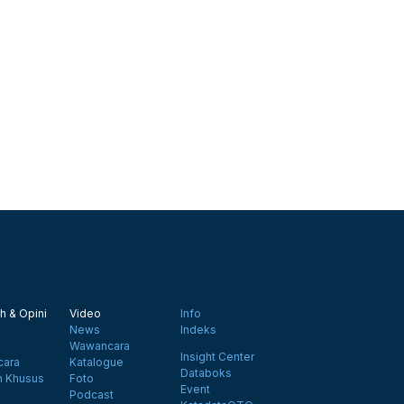
h & Opini
Video
Info
News
Indeks
Wawancara
Insight Center
ara
Katalogue
Databoks
n Khusus
Foto
Event
Podcast