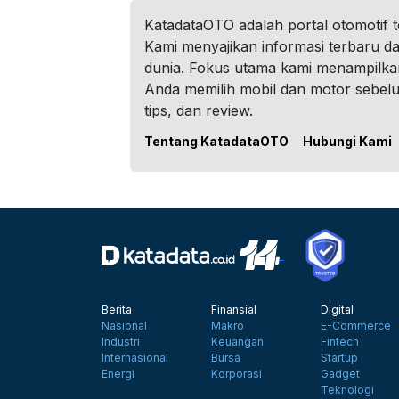
KatadataOTO adalah portal otomotif 
Kami menyajikan informasi terbaru dar
dunia. Fokus utama kami menampilka
Anda memilih mobil dan motor sebel
tips, dan review.
Tentang KatadataOTO
Hubungi Kami
Berita
Finansial
Digital
Nasional
Makro
E-Commerce
Industri
Keuangan
Fintech
Internasional
Bursa
Startup
Energi
Korporasi
Gadget
Teknologi