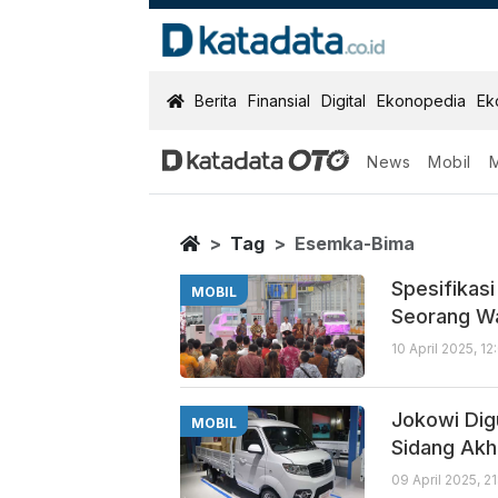
KatadataOTO
Berita
Finansial
Digital
Ekonopedia
Ek
News
Mobil
Esemka Bima
Berita Terbaru
Home
Tag
Esemka-Bima
Spesifikas
MOBIL
Seorang W
10 April 2025, 1
Jokowi Dig
MOBIL
Sidang Akhi
09 April 2025, 2