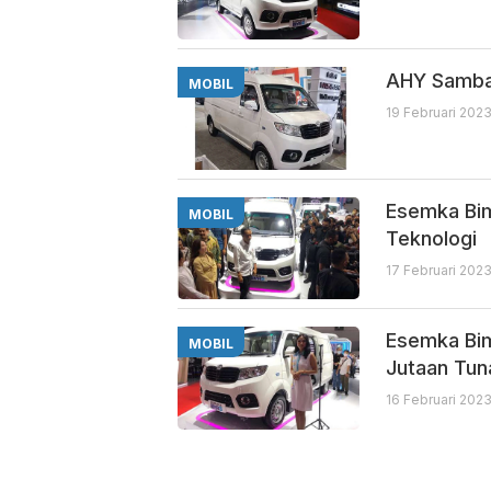
AHY Samban
MOBIL
19 Februari 2023
Esemka Bim
MOBIL
Teknologi
17 Februari 202
Esemka Bim
MOBIL
Jutaan Tun
16 Februari 2023