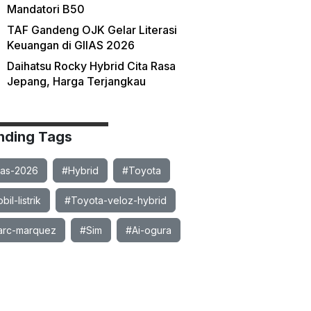
Mandatori B50
TAF Gandeng OJK Gelar Literasi
Keuangan di GIIAS 2026
Daihatsu Rocky Hybrid Cita Rasa
Jepang, Harga Terjangkau
nding Tags
ias-2026
#Hybrid
#Toyota
il-listrik
#Toyota-veloz-hybrid
rc-marquez
#Sim
#Ai-ogura