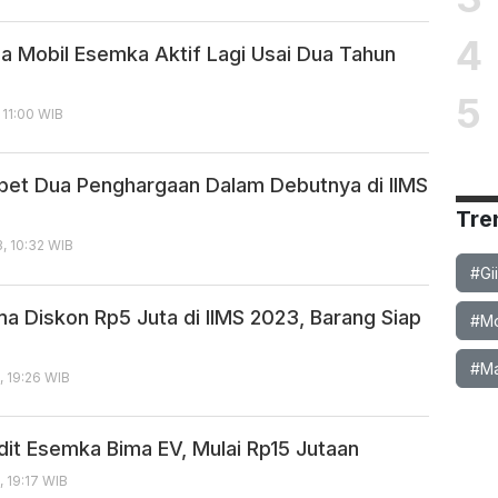
4
ia Mobil Esemka Aktif Lagi Usai Dua Tahun
g
5
 11:00 WIB
et Dua Penghargaan Dalam Debutnya di IIMS
Tre
3, 10:32 WIB
#Gi
a Diskon Rp5 Juta di IIMS 2023, Barang Siap
#Mob
#Ma
, 19:26 WIB
it Esemka Bima EV, Mulai Rp15 Jutaan
, 19:17 WIB