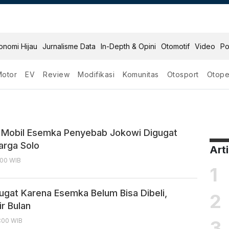
onomi Hijau
Jurnalisme Data
In-Depth & Opini
Otomotif
Video
Po
Motor
EV
Review
Modifikasi
Komunitas
Otosport
Otope
i Mobil Esemka Penyebab Jokowi Digugat
arga Solo
Art
2:00 WIB
1
ugat Karena Esemka Belum Bisa Dibeli,
2
r Bulan
3
1:00 WIB