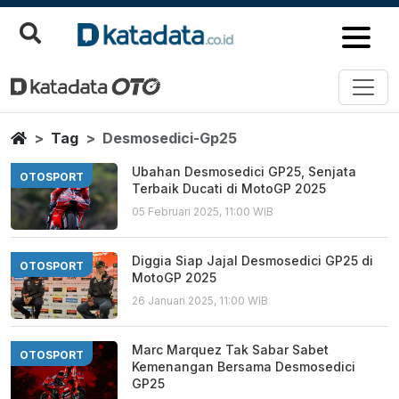
Desmosedici Gp25
Berita Terbaru
Home
Tag
Desmosedici-Gp25
Ubahan Desmosedici GP25, Senjata
OTOSPORT
Terbaik Ducati di MotoGP 2025
05 Februari 2025, 11:00 WIB
Diggia Siap Jajal Desmosedici GP25 di
OTOSPORT
MotoGP 2025
26 Januari 2025, 11:00 WIB
Marc Marquez Tak Sabar Sabet
OTOSPORT
Kemenangan Bersama Desmosedici
GP25