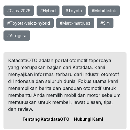
#Giias-2026
#Hybrid
#Toyota
#Mobil-listrik
#Toyota-veloz-hybrid
#Marc-marquez
#Sim
#Ai-ogura
KatadataOTO adalah portal otomotif tepercaya
yang merupakan bagian dari Katadata. Kami
menyajikan informasi terbaru dari industri otomotif
di Indonesia dan seluruh dunia. Fokus utama kami
menampilkan berita dan panduan otomotif untuk
membantu Anda memilih mobil dan motor sebelum
memutuskan untuk membeli, lewat ulasan, tips,
dan review.
Tentang KatadataOTO
Hubungi Kami