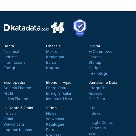
Berita
Finansial
Digital
Nasional
Makro
E-Commerce
Industri
Keuangan
Fintech
Internasional
Bursa
Startup
Energi
Korporasi
Gadget
Teknologi
Ekonopedia
Ekonomi Hijau
Jurnalisme Data
Sejarah Ekonomi
Energi Baru
Infografik
Profil
Energi Sirkular
Analisis
Istilah Ekonomi
Investasi Hijau
Cek Data
In-Depth & Opini
Video
Info
Telaah
News
Indeks
Opini
Wawancara
Insight Center
Wawancara
Katalogue
Databoks
Laporan Khusus
Foto
Event
Podcast