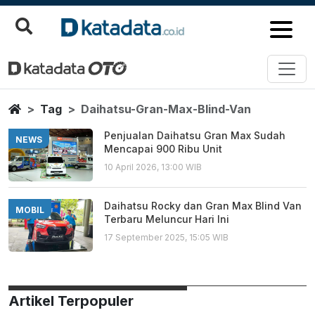
Daihatsu Gran Max Blind Van
Berita Terbaru
Home
Tag
Daihatsu-Gran-Max-Blind-Van
Penjualan Daihatsu Gran Max Sudah
NEWS
Mencapai 900 Ribu Unit
10 April 2026, 13:00 WIB
Daihatsu Rocky dan Gran Max Blind Van
MOBIL
Terbaru Meluncur Hari Ini
17 September 2025, 15:05 WIB
Artikel Terpopuler