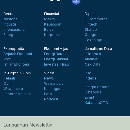
Berita
Finansial
Digital
Nasional
Makro
E-Commerce
Industri
Keuangan
Fintech
Internasional
Bursa
Startup
Energi
Korporasi
Gadget
Teknologi
Ekonopedia
Ekonomi Hijau
Jurnalisme Data
Sejarah Ekonomi
Energi Baru
Infografik
Profil
Energi Sirkular
Analisis
Istilah Ekonomi
Investasi Hijau
Cek Data
In-Depth & Opini
Video
Info
Telaah
News
Indeks
Opini
Wawancara
Insight Center
Wawancara
Katalogue
Databoks
Laporan Khusus
Foto
Event
Podcast
KatadataOTO
Langganan Newsletter