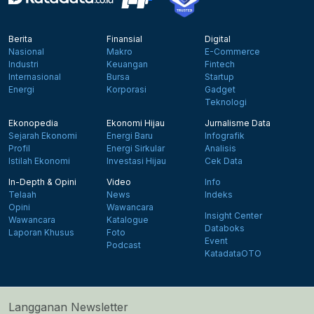
Berita
Finansial
Digital
Nasional
Makro
E-Commerce
Industri
Keuangan
Fintech
Internasional
Bursa
Startup
Energi
Korporasi
Gadget
Teknologi
Ekonopedia
Ekonomi Hijau
Jurnalisme Data
Sejarah Ekonomi
Energi Baru
Infografik
Profil
Energi Sirkular
Analisis
Istilah Ekonomi
Investasi Hijau
Cek Data
In-Depth & Opini
Video
Info
Telaah
News
Indeks
Opini
Wawancara
Insight Center
Wawancara
Katalogue
Databoks
Laporan Khusus
Foto
Event
Podcast
KatadataOTO
Langganan Newsletter