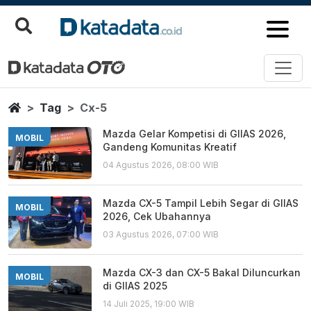
Cx 5
Berita Terbaru
Home
Tag
Cx-5
Mazda Gelar Kompetisi di GIIAS 2026,
MOBIL
Gandeng Komunitas Kreatif
04 Agustus 2026, 08:00 WIB
Mazda CX-5 Tampil Lebih Segar di GIIAS
MOBIL
2026, Cek Ubahannya
03 Agustus 2026, 07:00 WIB
Mazda CX-3 dan CX-5 Bakal Diluncurkan
MOBIL
di GIIAS 2025
14 Juli 2025, 19:00 WIB