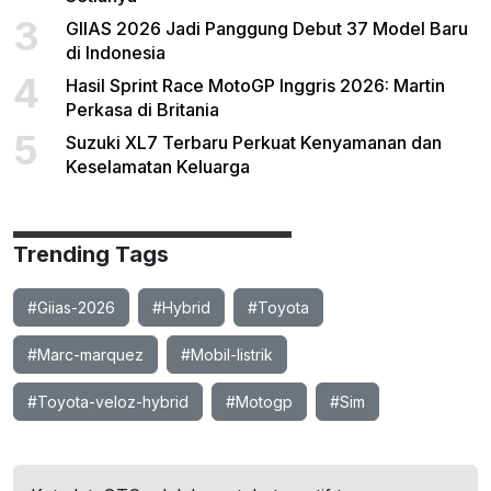
3
GIIAS 2026 Jadi Panggung Debut 37 Model Baru
di Indonesia
4
Hasil Sprint Race MotoGP Inggris 2026: Martin
Perkasa di Britania
5
Suzuki XL7 Terbaru Perkuat Kenyamanan dan
Keselamatan Keluarga
Trending Tags
#Giias-2026
#Hybrid
#Toyota
#Marc-marquez
#Mobil-listrik
#Toyota-veloz-hybrid
#Motogp
#Sim