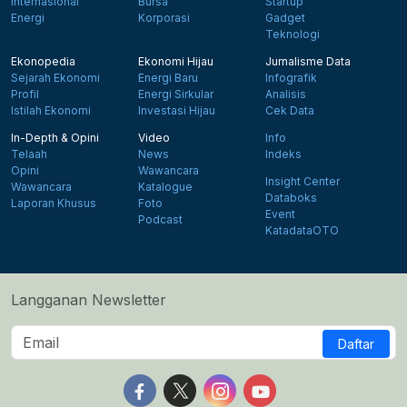
Internasional
Bursa
Startup
Energi
Korporasi
Gadget
Teknologi
Ekonopedia
Ekonomi Hijau
Jurnalisme Data
Sejarah Ekonomi
Energi Baru
Infografik
Profil
Energi Sirkular
Analisis
Istilah Ekonomi
Investasi Hijau
Cek Data
In-Depth & Opini
Video
Info
Telaah
News
Indeks
Opini
Wawancara
Insight Center
Wawancara
Katalogue
Databoks
Laporan Khusus
Foto
Event
Podcast
KatadataOTO
Langganan Newsletter
Daftar
Follow us on Facebook
Follow us on X
Follow us on Instagram
Follow us on Yout