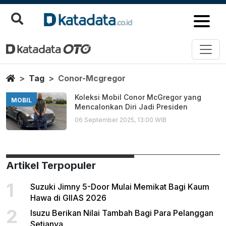
Conor Mcgregor
Berita Terbaru
Home
Tag
Conor-Mcgregor
Koleksi Mobil Conor McGregor yang
MOBIL
Mencalonkan Diri Jadi Presiden
06 September 2025, 13:00 WIB
Artikel Terpopuler
1
Suzuki Jimny 5-Door Mulai Memikat Bagi Kaum
Hawa di GIIAS 2026
2
Isuzu Berikan Nilai Tambah Bagi Para Pelanggan
Setianya