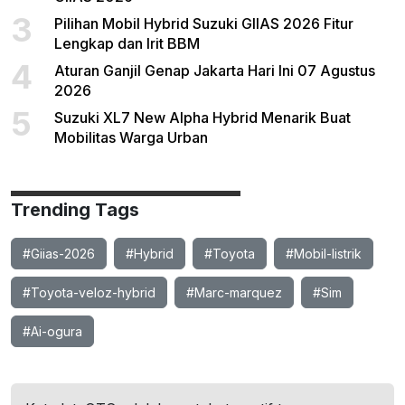
3
Pilihan Mobil Hybrid Suzuki GIIAS 2026 Fitur
Lengkap dan Irit BBM
4
Aturan Ganjil Genap Jakarta Hari Ini 07 Agustus
2026
5
Suzuki XL7 New Alpha Hybrid Menarik Buat
Mobilitas Warga Urban
Trending Tags
#Giias-2026
#Hybrid
#Toyota
#Mobil-listrik
#Toyota-veloz-hybrid
#Marc-marquez
#Sim
#Ai-ogura