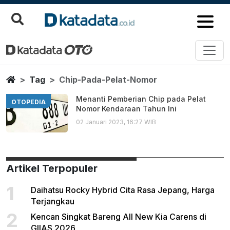
Chip Pada Pelat Nomor
Berita Terbaru
Home
Tag
Chip-Pada-Pelat-Nomor
Menanti Pemberian Chip pada Pelat
OTOPEDIA
Nomor Kendaraan Tahun Ini
02 Januari 2023, 16:27 WIB
Artikel Terpopuler
1
Daihatsu Rocky Hybrid Cita Rasa Jepang, Harga
Terjangkau
2
Kencan Singkat Bareng All New Kia Carens di
GIIAS 2026