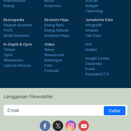
Internasional
Bursa
Startup
Energi
Korporasi
Gadget
Teknologi
Ekonopedia
Ekonomi Hijau
Jurnalisme Data
Sejarah Ekonomi
Energi Baru
Infografik
Profil
Energi Sirkular
Analisis
Istilah Ekonomi
Investasi Hijau
Cek Data
In-Depth & Opini
Video
Info
Telaah
News
Indeks
Opini
Wawancara
Insight Center
Wawancara
Katalogue
Databoks
Laporan Khusus
Foto
Event
Podcast
KatadataOTO
Langganan Newsletter
Daftar
Follow us on Facebook
Follow us on X
Follow us on Instagram
Follow us on Yout