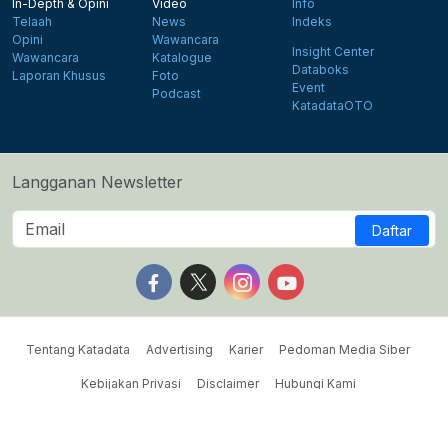
In-Depth & Opini
Video
Info
Telaah
News
Indeks
Opini
Wawancara
Insight Center
Wawancara
Katalogue
Databoks
Laporan Khusus
Foto
Event
Podcast
KatadataOTO
Langganan Newsletter
Daftar
Follow us on Facebook
Follow us on X
Follow us on Instagram
Follow us on Yout
Tentang Katadata
Advertising
Karier
Pedoman Media Siber
Kebijakan Privasi
Disclaimer
Hubungi Kami
©2026 Katadata. Hak cipta dilindungi Undang-undang.