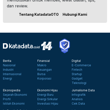
memutuskan untuk membeli, lewat ulasan, tips,
dan review.
Tentang KatadataOTO
Hubungi Kami
Berita
Finansial
Digital
Nasional
Makro
E-Commerce
Industri
Keuangan
Fintech
Internasional
Bursa
Startup
Energi
Korporasi
Gadget
Teknologi
Ekonopedia
Ekonomi Hijau
Jurnalisme Data
Sejarah Ekonomi
Energi Baru
Infografik
Profil
Energi Sirkular
Analisis
Istilah Ekonomi
Investasi Hijau
Cek Data