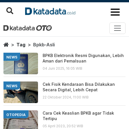
Bpkb Asli
Berita Terbaru
Home
Tag
Bpkb-Asli
BPKB Elektronik Resmi Digunakan, Lebih
NEWS
Aman dari Pemalsuan
04 Juni 2025, 16:05 WIB
Cek Fisik Kendaraan Bisa Dilakukan
NEWS
Secara Digital, Lebih Cepat
22 Oktober 2024, 11:00 WIB
Cara Cek Keaslian BPKB agar Tidak
OTOPEDIA
Tertipu
05 April 2023, 20:52 WIB