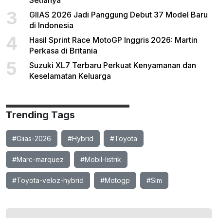
Setianya
3
GIIAS 2026 Jadi Panggung Debut 37 Model Baru
di Indonesia
4
Hasil Sprint Race MotoGP Inggris 2026: Martin
Perkasa di Britania
5
Suzuki XL7 Terbaru Perkuat Kenyamanan dan
Keselamatan Keluarga
Trending Tags
#Giias-2026
#Hybrid
#Toyota
#Marc-marquez
#Mobil-listrik
#Toyota-veloz-hybrid
#Motogp
#Sim