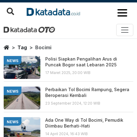
Bocimi
Berita Terbaru
Home
Tag
Bocimi
Polisi Siapkan Pengalihan Arus di
NEWS
Puncak Bogor saat Lebaran 2025
17 Maret 2025, 20:00 WIB
Perbaikan Tol Bocimi Rampung, Segera
NEWS
Beroperasi Kembali
23 September 2024, 12:20 WIB
Ada One Way di Tol Bocimi, Pemudik
NEWS
Diimbau Berhati-Hati
14 April 2024, 16:43 WIB