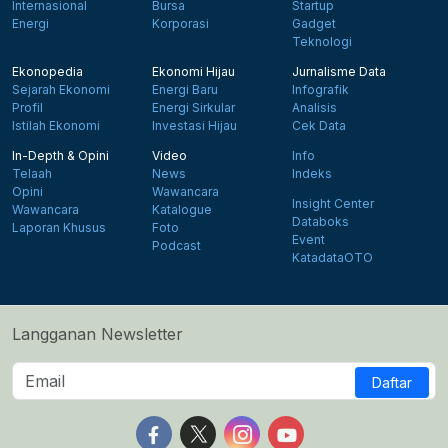
Internasional
Bursa
Startup
Energi
Korporasi
Gadget
Teknologi
Ekonopedia
Ekonomi Hijau
Jurnalisme Data
Sejarah Ekonomi
Energi Baru
Infografik
Profil
Energi Sirkular
Analisis
Istilah Ekonomi
Investasi Hijau
Cek Data
In-Depth & Opini
Video
Info
Telaah
News
Indeks
Opini
Wawancara
Insight Center
Wawancara
Katalogue
Databoks
Laporan Khusus
Foto
Event
Podcast
KatadataOTO
Langganan Newsletter
Daftar
Follow us on Facebook
Follow us on X
Follow us on Instagram
Follow us on Yout