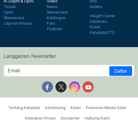
In-Depth & Opini
Video
Info
Telaah
News
Indeks
Opini
Wawancara
Insight Center
Wawancara
Katalogue
Databoks
Laporan Khusus
Foto
Event
Podcast
KatadataOTO
Langganan Newsletter
Daftar
Follow us on Facebook
Follow us on X
Follow us on Instagram
Follow us on Yout
Tentang Katadata
Advertising
Karier
Pedoman Media Siber
Kebijakan Privasi
Disclaimer
Hubungi Kami
©2026 Katadata. Hak cipta dilindungi Undang-undang.