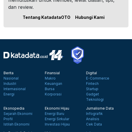
memutuskan untuk membeli, lewat ulasan, tips,
dan review.
Tentang KatadataOTO
Hubungi Kami
Berita
Finansial
Digital
Nasional
Makro
E-Commerce
Industri
Keuangan
Fintech
Internasional
Bursa
Startup
Energi
Korporasi
Gadget
Teknologi
Ekonopedia
Ekonomi Hijau
Jurnalisme Data
Sejarah Ekonomi
Energi Baru
Infografik
Profil
Energi Sirkular
Analisis
Istilah Ekonomi
Investasi Hijau
Cek Data