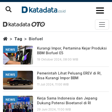
Biofuel
Berita Terbaru
Home
Tag
Biofuel
Kurangi Impor, Pertamina Kejar Produksi
NEWS
BBM Biofuel E5
19 Oktober 2024, 08:00 WIB
Pemerintah Lihat Peluang EREV di RI,
NEWS
Bisa Kurangi Impor BBM
11 Juli 2024, 11:00 WIB
Kerja Sama Indonesia dan Jepang
NEWS
Dukung Potensi Bioetanol di RI
29 Juni 2024, 11:00 WIB