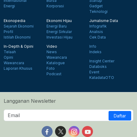
Internasional
Bursa
Startup
Energi
Korporasi
Gadget
Teknologi
Ekonopedia
Ekonomi Hijau
Jurnalisme Data
Sejarah Ekonomi
Energi Baru
Infografik
Profil
Energi Sirkular
Analisis
Istilah Ekonomi
Investasi Hijau
Cek Data
In-Depth & Opini
Video
Info
Telaah
News
Indeks
Opini
Wawancara
Insight Center
Wawancara
Katalogue
Databoks
Laporan Khusus
Foto
Event
Podcast
KatadataOTO
Langganan Newsletter
Daftar
Follow us on Facebook
Follow us on X
Follow us on Instagram
Follow us on Yout