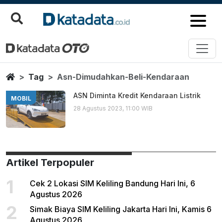
Asn Dimudahkan Beli Kendaraa
Berita Terbaru
Home
Tag
Asn-Dimudahkan-Beli-Kendaraan
ASN Diminta Kredit Kendaraan Listrik
MOBIL
28 Agustus 2023, 11:00 WIB
Artikel Terpopuler
1
Cek 2 Lokasi SIM Keliling Bandung Hari Ini, 6
Agustus 2026
2
Simak Biaya SIM Keliling Jakarta Hari Ini, Kamis 6
Agustus 2026