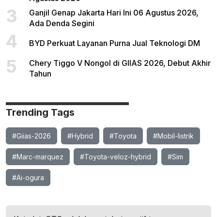
3
Ganjil Genap Jakarta Hari Ini 06 Agustus 2026,
Ada Denda Segini
4
BYD Perkuat Layanan Purna Jual Teknologi DM
5
Chery Tiggo V Nongol di GIIAS 2026, Debut Akhir
Tahun
Trending Tags
#Giias-2026
#Hybrid
#Toyota
#Mobil-listrik
#Marc-marquez
#Toyota-veloz-hybrid
#Sim
#Ai-ogura