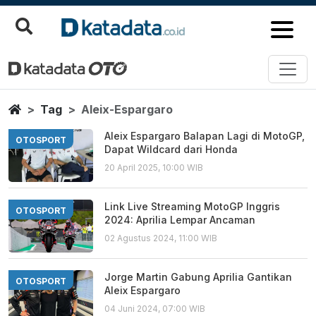
Aleix Espargaro
Berita Terbaru
Home
Tag
Aleix-Espargaro
Aleix Espargaro Balapan Lagi di MotoGP,
OTOSPORT
Dapat Wildcard dari Honda
20 April 2025, 10:00 WIB
Link Live Streaming MotoGP Inggris
OTOSPORT
2024: Aprilia Lempar Ancaman
02 Agustus 2024, 11:00 WIB
Jorge Martin Gabung Aprilia Gantikan
OTOSPORT
Aleix Espargaro
04 Juni 2024, 07:00 WIB