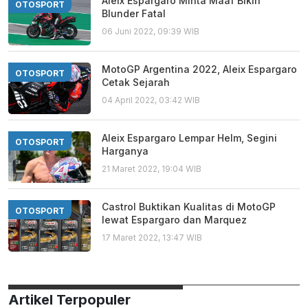
Aleix Espargaro Minta Maaf Bikin
OTOSPORT
Blunder Fatal
06 Juni 2022, 09:39 WIB
MotoGP Argentina 2022, Aleix Espargaro
OTOSPORT
Cetak Sejarah
04 April 2022, 03:42 WIB
Aleix Espargaro Lempar Helm, Segini
OTOSPORT
Harganya
21 Maret 2022, 19:04 WIB
Castrol Buktikan Kualitas di MotoGP
OTOSPORT
lewat Espargaro dan Marquez
17 Maret 2022, 13:47 WIB
Artikel Terpopuler