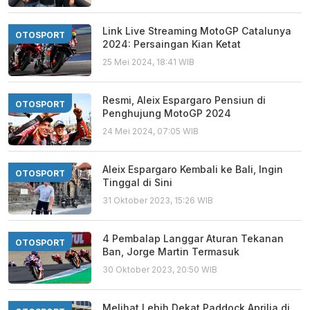
Link Live Streaming MotoGP Catalunya
OTOSPORT
2024: Persaingan Kian Ketat
25 Mei 2024, 18:41 WIB
Resmi, Aleix Espargaro Pensiun di
OTOSPORT
Penghujung MotoGP 2024
24 Mei 2024, 07:05 WIB
Aleix Espargaro Kembali ke Bali, Ingin
OTOSPORT
Tinggal di Sini
31 Oktober 2023, 15:26 WIB
4 Pembalap Langgar Aturan Tekanan
OTOSPORT
Ban, Jorge Martin Termasuk
30 Oktober 2023, 20:50 WIB
Melihat Lebih Dekat Paddock Aprilia di