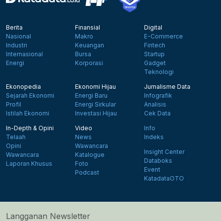
Berita
Finansial
Digital
Nasional
Makro
E-Commerce
Industri
Keuangan
Fintech
Internasional
Bursa
Startup
Energi
Korporasi
Gadget
Teknologi
Ekonopedia
Ekonomi Hijau
Jurnalisme Data
Sejarah Ekonomi
Energi Baru
Infografik
Profil
Energi Sirkular
Analisis
Istilah Ekonomi
Investasi Hijau
Cek Data
In-Depth & Opini
Video
Info
Telaah
News
Indeks
Opini
Wawancara
Insight Center
Wawancara
Katalogue
Databoks
Laporan Khusus
Foto
Event
Podcast
KatadataOTO
Langganan Newsletter