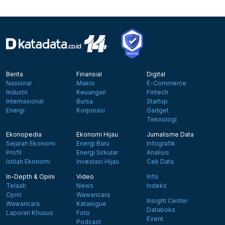
Berita
Finansial
Digital
Nasional
Makro
E-Commerce
Industri
Keuangan
Fintech
Internasional
Bursa
Startup
Energi
Korporasi
Gadget
Teknologi
Ekonopedia
Ekonomi Hijau
Jurnalisme Data
Sejarah Ekonomi
Energi Baru
Infografik
Profil
Energi Sirkular
Analisis
Istilah Ekonomi
Investasi Hijau
Cek Data
In-Depth & Opini
Video
Info
Telaah
News
Indeks
Opini
Wawancara
Insight Center
Wawancara
Katalogue
Databoks
Laporan Khusus
Foto
Event
Podcast