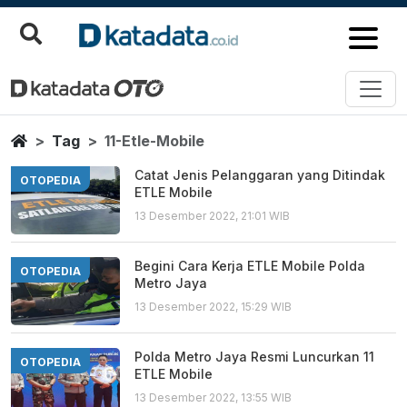
11 Etle Mobile
Berita Terbaru
Home
Tag
11-Etle-Mobile
Catat Jenis Pelanggaran yang Ditindak
OTOPEDIA
ETLE Mobile
13 Desember 2022, 21:01 WIB
Begini Cara Kerja ETLE Mobile Polda
OTOPEDIA
Metro Jaya
13 Desember 2022, 15:29 WIB
Polda Metro Jaya Resmi Luncurkan 11
OTOPEDIA
ETLE Mobile
13 Desember 2022, 13:55 WIB