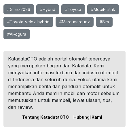
#Giias-2026
#Hybrid
#Toyota
#Mobil-listrik
#Toyota-veloz-hybrid
#Marc-marquez
#Sim
#Ai-ogura
KatadataOTO adalah portal otomotif tepercaya
yang merupakan bagian dari Katadata. Kami
menyajikan informasi terbaru dari industri otomotif
di Indonesia dan seluruh dunia. Fokus utama kami
menampilkan berita dan panduan otomotif untuk
membantu Anda memilih mobil dan motor sebelum
memutuskan untuk membeli, lewat ulasan, tips,
dan review.
Tentang KatadataOTO
Hubungi Kami