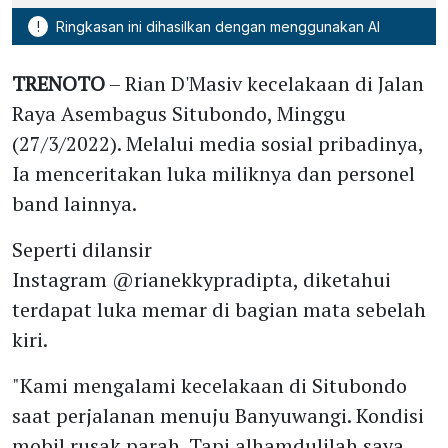
!
Ringkasan ini dihasilkan dengan menggunakan AI
TRENOTO
– Rian D'Masiv kecelakaan di Jalan
Raya Asembagus Situbondo, Minggu
(27/3/2022). Melalui media sosial pribadinya,
Ia menceritakan luka miliknya dan personel
band lainnya.
Seperti dilansir
Instagram @rianekkypradipta, diketahui
terdapat luka memar di bagian mata sebelah
kiri.
"Kami mengalami kecelakaan di Situbondo
saat perjalanan menuju Banyuwangi. Kondisi
mobil rusak parah. Tapi alhamdulilah saya,