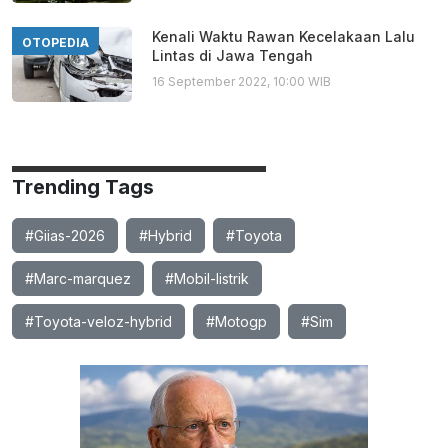
Kenali Waktu Rawan Kecelakaan Lalu
OTOPEDIA
Lintas di Jawa Tengah
16 September 2022, 10:00 WIB
Trending Tags
#Giias-2026
#Hybrid
#Toyota
#Marc-marquez
#Mobil-listrik
#Toyota-veloz-hybrid
#Motogp
#Sim