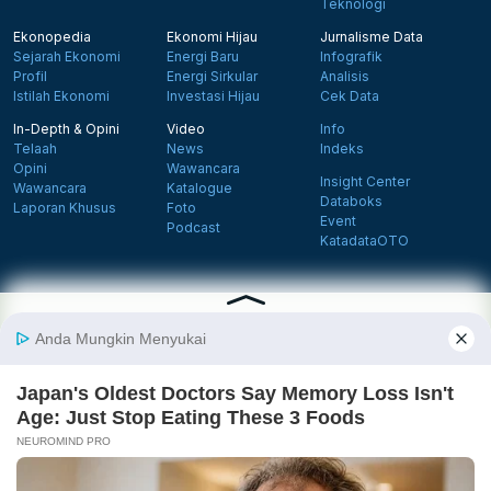
Teknologi
Ekonopedia
Ekonomi Hijau
Jurnalisme Data
Sejarah Ekonomi
Energi Baru
Infografik
Profil
Energi Sirkular
Analisis
Istilah Ekonomi
Investasi Hijau
Cek Data
In-Depth & Opini
Video
Info
Telaah
News
Indeks
Opini
Wawancara
Insight Center
Wawancara
Katalogue
Databoks
Laporan Khusus
Foto
Event
Podcast
KatadataOTO
Langganan Newsletter
Daftar
Follow us on Facebook
Follow us on X
Follow us on Instagram
Follow us on Yout