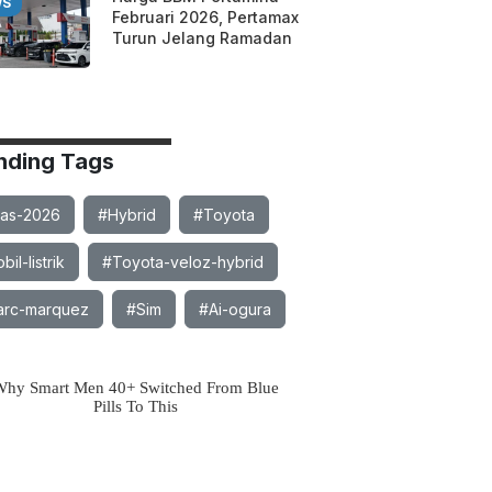
WS
Februari 2026, Pertamax
Turun Jelang Ramadan
nding Tags
ias-2026
#Hybrid
#Toyota
il-listrik
#Toyota-veloz-hybrid
rc-marquez
#Sim
#Ai-ogura