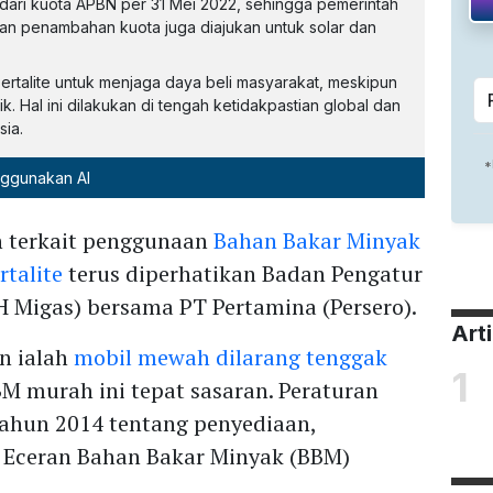
 dari kuota APBN per 31 Mei 2022, sehingga pemerintah
n penambahan kuota juga diajukan untuk solar dan
rtalite untuk menjaga daya beli masyarakat, meskipun
. Hal ini dilakukan di tengah ketidakpastian global dan
sia.
nggunakan AI
n terkait penggunaan
Bahan Bakar Minyak
rtalite
terus diperhatikan Badan Pengatur
H Migas) bersama PT Pertamina (Persero).
Art
an ialah
mobil mewah dilarang tenggak
1
BM murah ini tepat sasaran. Peraturan
tahun 2014 tentang penyediaan,
l Eceran Bahan Bakar Minyak (BBM)