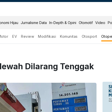
onomi Hijau
Jurnalisme Data
In-Depth & Opini
Otomotif
Video
Po
Motor
EV
Review
Modifikasi
Komunitas
Otosport
Otope
 Mewah Dilarang Tenggak