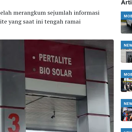
Arti
 telah merangkum sejumlah informasi
MOB
ite yang saat ini tengah ramai
NE
MOB
NE