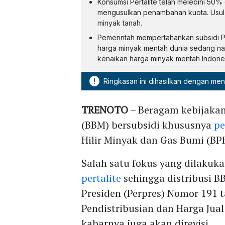
Konsumsi Pertalite telah melebihi 50%
mengusulkan penambahan kuota. Usula
minyak tanah.
Pemerintah mempertahankan subsidi Pe
harga minyak mentah dunia sedang naik
kenaikan harga minyak mentah Indone
!
Ringkasan ini dihasilkan dengan me
TRENOTO
– Beragam kebijaka
(BBM) bersubsidi khususnya
pe
Hilir Minyak dan Gas Bumi (BP
Salah satu fokus yang dilakuk
pertalite
sehingga distribusi B
Presiden (Perpres) Nomor 191 
Pendistribusian dan Harga Jua
kabarnya juga akan direvisi.