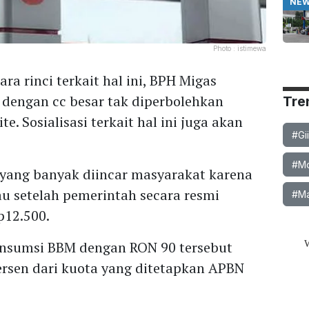
NE
Photo :
istimewa
ra rinci terkait hal ini, BPH Migas
dengan cc besar tak diperbolehkan
Tre
. Sosialisasi terkait hal ini juga akan
#Gi
#Mob
M yang banyak diincar masyarakat karena
au setelah pemerintah secara resmi
#Ma
p12.500.
onsumsi BBM dengan RON 90 tersebut
persen dari kuota yang ditetapkan APBN