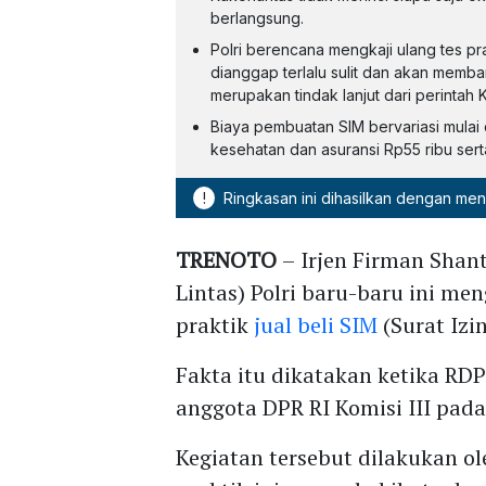
berlangsung.
Polri berencana mengkaji ulang tes prakt
dianggap terlalu sulit dan akan membandingkannya dengan praktik di negara lain. Hal ini
merupakan tindak lanjut dari perintah
Biaya pembuatan SIM bervariasi mulai dari Rp50 
kesehatan dan asuransi Rp55 ribu serta
!
Ringkasan ini dihasilkan dengan me
TRENOTO
– Irjen Firman Shant
Lintas) Polri baru-baru ini m
praktik
jual beli SIM
(Surat Izi
Fakta itu dikatakan ketika RD
anggota DPR RI Komisi III pada
Kegiatan tersebut dilakukan o