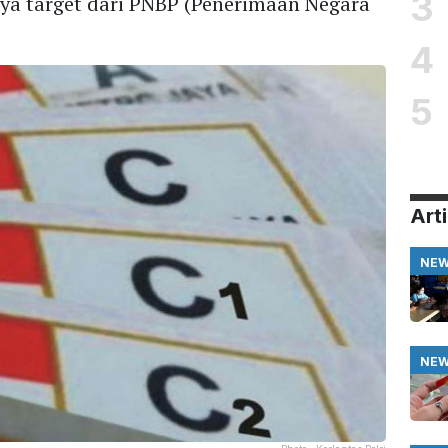
3
nya target dari PNBP (Penerimaan Negara
4
5
Arti
NE
NE