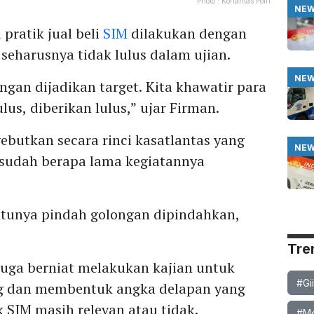
Photo :
Korlantas Polri
NE
pratik jual beli
SIM
dilakukan dengan
eharusnya tidak lulus dalam ujian.
NE
ngan dijadikan target. Kita khawatir para
ulus, diberikan lulus,” ujar Firman.
ebutkan secara rinci kasatlantas yang
NE
a sudah berapa lama kegiatannya
ktunya pindah golongan dipindahkan,
Tre
uga berniat melakukan kajian untuk
#Gi
ag dan membentuk angka delapan yang
k SIM masih relevan atau tidak.
#Mob