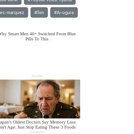
rc-marquez
#Sim
#Ai-ogura