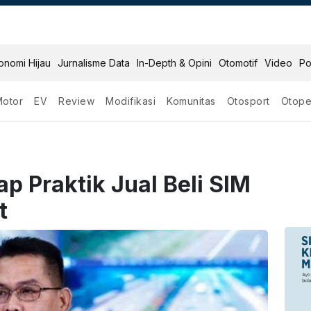
onomi Hijau
Jurnalisme Data
In-Depth & Opini
Otomotif
Video
Po
Motor
EV
Review
Modifikasi
Komunitas
Otosport
Otope
p Praktik Jual Beli SIM
t