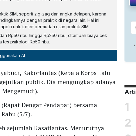
ik SIM, seperti zig-zag dan angka delapan, karena
 Kapolri untuk mempermudah ujian praktik SIM.
ribu hingga Rp250 ribu, ditambah biaya cek
 tes psikologi Rp50 ribu.
nggunakan AI
yabudi, Kakorlantas (Kepala Korps Lalu
engejutkan publik. Dia mengungkap adanya
n Mengemudi).
Art
1
P (Rapat Dengar Pendapat) bersama
 Rabu (5/7).
2
leh sejumlah Kasatlantas. Menurutnya