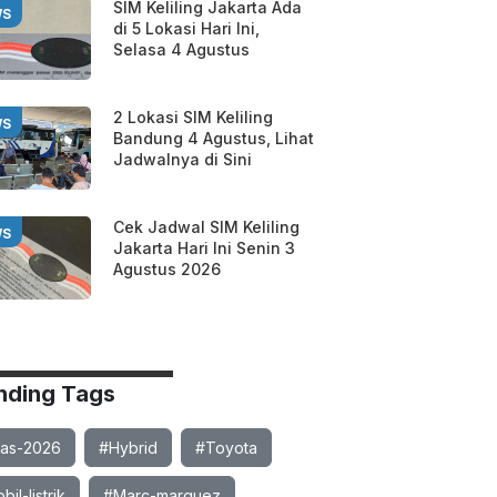
SIM Keliling Jakarta Ada
WS
di 5 Lokasi Hari Ini,
Selasa 4 Agustus
2 Lokasi SIM Keliling
WS
Bandung 4 Agustus, Lihat
Jadwalnya di Sini
Cek Jadwal SIM Keliling
WS
Jakarta Hari Ini Senin 3
Agustus 2026
nding Tags
ias-2026
#Hybrid
#Toyota
il-listrik
#Marc-marquez