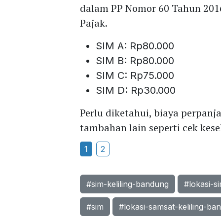
dalam PP Nomor 60 Tahun 201
Pajak.
SIM A: Rp80.000
SIM B: Rp80.000
SIM C: Rp75.000
SIM D: Rp30.000
Perlu diketahui, biaya perpan
tambahan lain seperti cek kes
1
2
#sim-keliling-bandung
#lokasi-si
#sim
#lokasi-samsat-keliling-ban