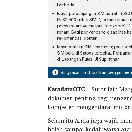
berbeda.
Biaya perpanjangan SIM adalah Rp80.0
Rp30.000 untuk SIM D, belum termasuk
persyaratannya meliputi fotokopi KTP,
rohani. Bagi penyandang disabilitas h
rekomendasi dokter.
Masa berlaku SIM lima tahun; jika su
SIM baru di Satpas terdekat. Perpanj
di Lapangan Futsal Jl Supratman.
!
Ringkasan ini dihasilkan dengan me
KatadataOTO
– Surat Izin Men
dokumen penting bagi pengend
kompeten mengendarai motor da
Selain itu Anda juga wajib me
boleh sampai kedaluwarsa atau