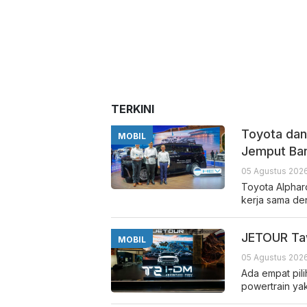
TERKINI
Toyota dan
MOBIL
Jemput Ba
05 Agustus 2026
Toyota Alphard
kerja sama de
JETOUR Taw
MOBIL
05 Agustus 2026
Ada empat pil
powertrain ya