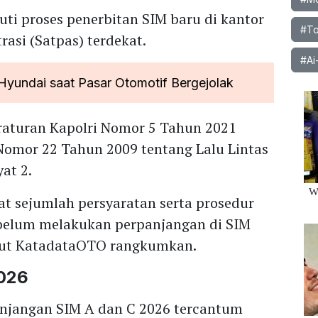
ti proses penerbitan SIM baru di kantor
#To
asi (Satpas) terdekat.
#Ai
Hyundai saat Pasar Otomotif Bergejolak
eraturan Kapolri Nomor 5 Tahun 2021
Nomor 22 Tahun 2009 tentang Lalu Lintas
at 2.
t sejumlah persyaratan serta prosedur
ebelum melakukan perpanjangan di SIM
rikut KatadataOTO rangkumkan.
026
anjangan SIM A dan C 2026 tercantum