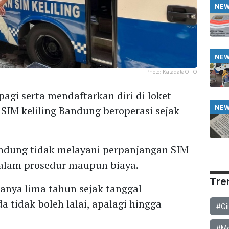
NE
NE
Photo:
KatadataOTO
agi serta mendaftarkan diri di loket
NE
 SIM keliling Bandung beroperasi sejak
Bandung tidak melayani perpanjangan SIM
dalam prosedur maupun biaya.
Tre
 hanya lima tahun sejak tanggal
 tidak boleh lalai, apalagi hingga
#Gi
#Mob