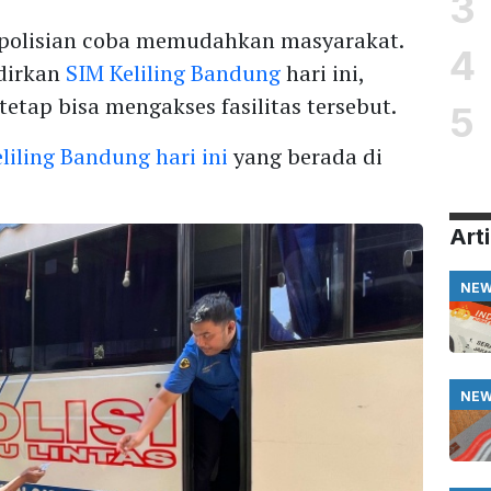
3
kepolisian coba memudahkan masyarakat.
4
dirkan
SIM Keliling Bandung
hari ini,
tetap bisa mengakses fasilitas tersebut.
5
eliling Bandung hari ini
yang berada di
Arti
NE
NE