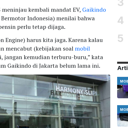
3
AS meninjau kembali mandat EV,
Gaikindo
4
 Bermotor Indonesia) menilai bahwa
nsin perlu tetap dijaga.
5
n Engine) harus kita jaga. Karena kalau
un mencabut (kebijakan soal
mobil
ati, jangan kemudian terburu-buru,” kata
 Gaikindo di Jakarta belum lama ini.
Arti
MOB
MOB