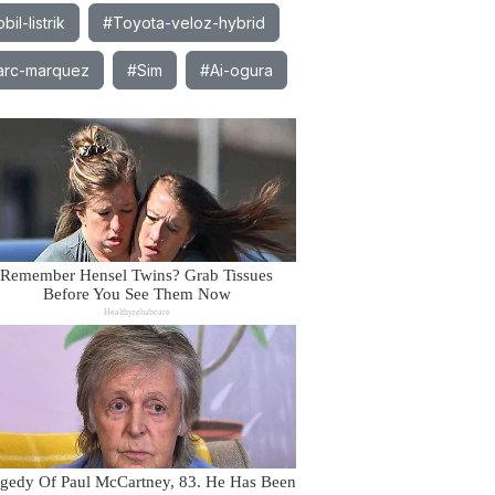
il-listrik
#Toyota-veloz-hybrid
rc-marquez
#Sim
#Ai-ogura