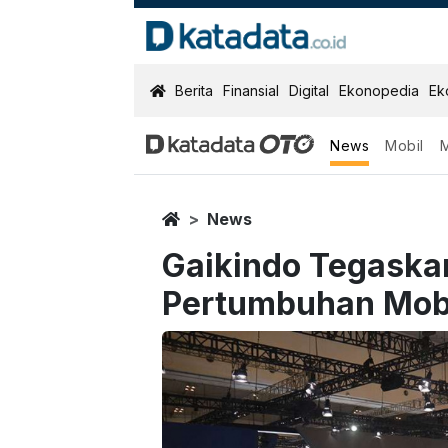
KatadataOTO
Berita
Finansial
Digital
Ekonopedia
Ek
News
Mobil
Home
News
Gaikindo Tegaska
Pertumbuhan Mobil