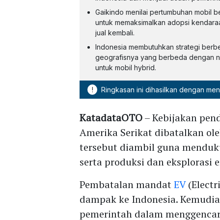
Gaikindo menilai pertumbuhan mobil b
untuk memaksimalkan adopsi kendaraan 
jual kembali.
Indonesia membutuhkan strategi berbe
geografisnya yang berbeda dengan neg
untuk mobil hybrid.
!
Ringkasan ini dihasilkan dengan me
KatadataOTO
– Kebijakan pend
Amerika Serikat dibatalkan ol
tersebut diambil guna menduku
serta produksi dan eksplorasi e
Pembatalan mandat
EV
(Electr
dampak ke Indonesia. Kemudian
pemerintah dalam menggencark