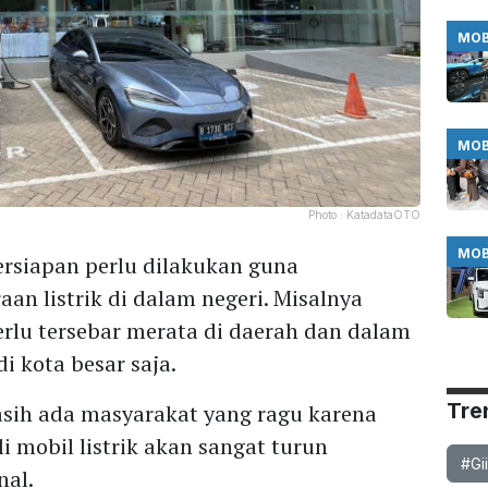
MOB
MOB
Photo :
KatadataOTO
MOB
ersiapan perlu dilakukan guna
n listrik di dalam negeri. Misalnya
erlu tersebar merata di daerah dan dalam
i kota besar saja.
Tre
sih ada masyarakat yang ragu karena
 mobil listrik akan sangat turun
#Gi
nal.