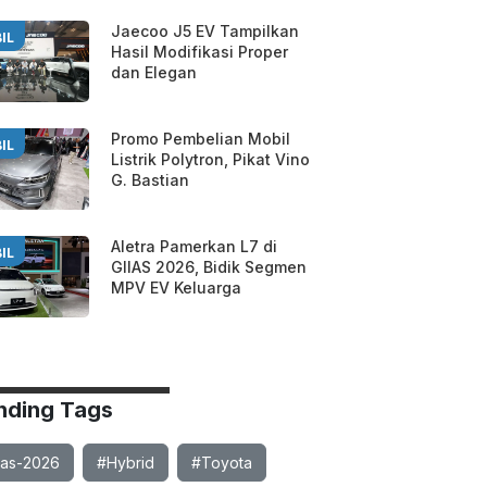
Jaecoo J5 EV Tampilkan
IL
Hasil Modifikasi Proper
dan Elegan
Promo Pembelian Mobil
IL
Listrik Polytron, Pikat Vino
G. Bastian
Aletra Pamerkan L7 di
IL
GIIAS 2026, Bidik Segmen
MPV EV Keluarga
nding Tags
ias-2026
#Hybrid
#Toyota