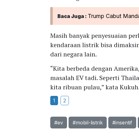
Trump Cabut Mandat
Baca Juga :
Masih banyak penyesuaian per
kendaraan listrik bisa dimaks
dari negara lain.
“Kita berbeda dengan Amerika,
masalah EV tadi. Seperti Thail
kita ribuan pulau,” kata Kukuh
1
2
#ev
#mobil-listrik
#insentif