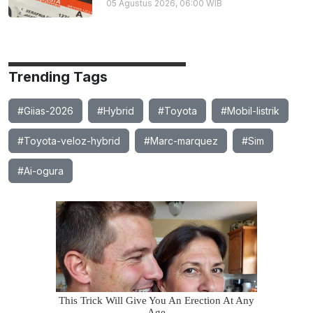
05 Agustus 2026, 06:00 WIB
Trending Tags
#Giias-2026
#Hybrid
#Toyota
#Mobil-listrik
#Toyota-veloz-hybrid
#Marc-marquez
#Sim
#Ai-ogura