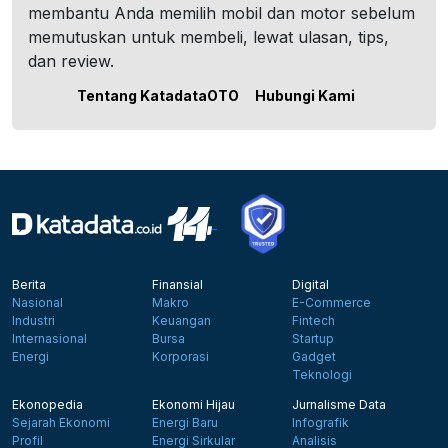
membantu Anda memilih mobil dan motor sebelum
memutuskan untuk membeli, lewat ulasan, tips,
dan review.
Tentang KatadataOTO
Hubungi Kami
Berita
Finansial
Digital
Nasional
Makro
E-Commerce
Industri
Keuangan
Fintech
Internasional
Bursa
Startup
Energi
Korporasi
Gadget
Teknologi
Ekonopedia
Ekonomi Hijau
Jurnalisme Data
Sejarah Ekonomi
Energi Baru
Infografik
Profil
Energi Sirkular
Analisis