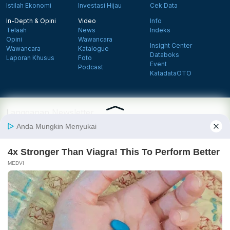
Istilah Ekonomi
Investasi Hijau
Cek Data
In-Depth & Opini
Video
Info
Telaah
News
Indeks
Opini
Wawancara
Insight Center
Wawancara
Katalogue
Databoks
Laporan Khusus
Foto
Event
Podcast
KatadataOTO
Langganan Newsletter
Daftar
Follow us on Facebook
Follow us on X
Follow us on Instagram
Follow us on Yout
Tentang Katadata
Advertising
Karier
Pedoman Media Siber
Kebijakan Privasi
Disclaimer
Hubungi Kami