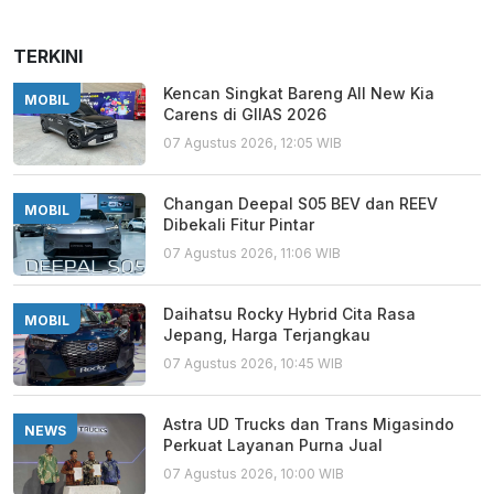
TERKINI
Kencan Singkat Bareng All New Kia
MOBIL
Carens di GIIAS 2026
07 Agustus 2026, 12:05 WIB
Changan Deepal S05 BEV dan REEV
MOBIL
Dibekali Fitur Pintar
07 Agustus 2026, 11:06 WIB
Daihatsu Rocky Hybrid Cita Rasa
MOBIL
Jepang, Harga Terjangkau
07 Agustus 2026, 10:45 WIB
Astra UD Trucks dan Trans Migasindo
NEWS
Perkuat Layanan Purna Jual
07 Agustus 2026, 10:00 WIB