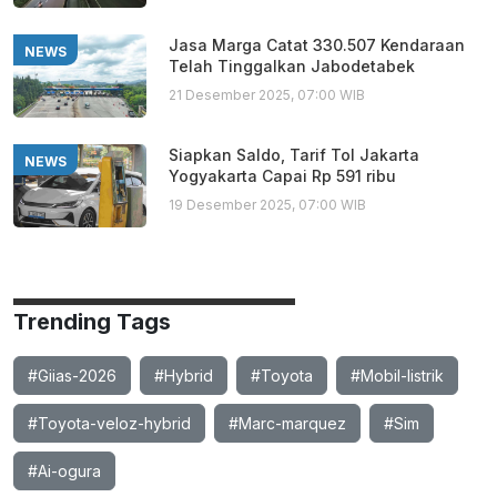
Jasa Marga Catat 330.507 Kendaraan
NEWS
Telah Tinggalkan Jabodetabek
21 Desember 2025, 07:00 WIB
Siapkan Saldo, Tarif Tol Jakarta
NEWS
Yogyakarta Capai Rp 591 ribu
19 Desember 2025, 07:00 WIB
Trending Tags
#Giias-2026
#Hybrid
#Toyota
#Mobil-listrik
#Toyota-veloz-hybrid
#Marc-marquez
#Sim
#Ai-ogura