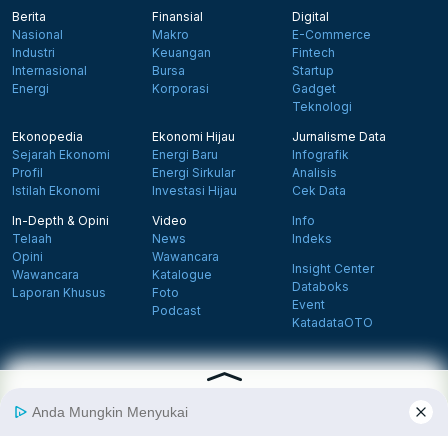
Berita
Finansial
Digital
Nasional
Makro
E-Commerce
Industri
Keuangan
Fintech
Internasional
Bursa
Startup
Energi
Korporasi
Gadget
Teknologi
Ekonopedia
Ekonomi Hijau
Jurnalisme Data
Sejarah Ekonomi
Energi Baru
Infografik
Profil
Energi Sirkular
Analisis
Istilah Ekonomi
Investasi Hijau
Cek Data
In-Depth & Opini
Video
Info
Telaah
News
Indeks
Opini
Wawancara
Insight Center
Wawancara
Katalogue
Databoks
Laporan Khusus
Foto
Event
Podcast
KatadataOTO
Langganan Newsletter
Daftar