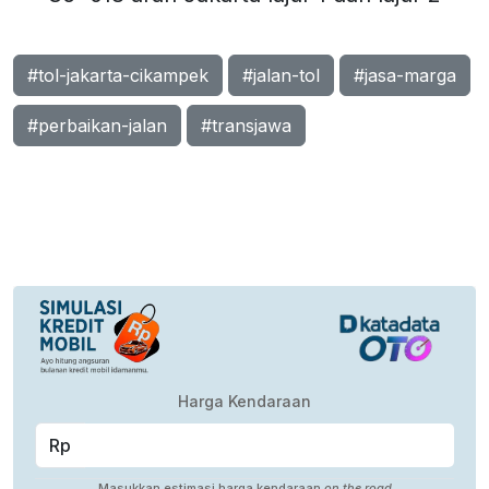
#tol-jakarta-cikampek
#jalan-tol
#jasa-marga
#perbaikan-jalan
#transjawa