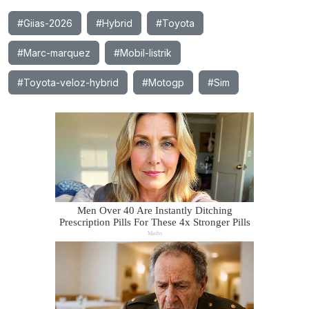
#Giias-2026
#Hybrid
#Toyota
#Marc-marquez
#Mobil-listrik
#Toyota-veloz-hybrid
#Motogp
#Sim