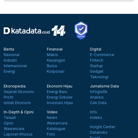
Berita
Finansial
Digital
Nasional
Makro
E-Commerce
Industri
Keuangan
Fintech
Internasional
Bursa
Startup
Energi
Korporasi
Gadget
Teknologi
Ekonopedia
Ekonomi Hijau
Jurnalisme Data
Sejarah Ekonomi
Energi Baru
Infografik
Profil
Energi Sirkular
Analisis
Istilah Ekonomi
Investasi Hijau
Cek Data
In-Depth & Opini
Video
Info
Telaah
News
Indeks
Opini
Wawancara
Insight Center
Wawancara
Katalogue
Databoks
Laporan Khusus
Foto
Event