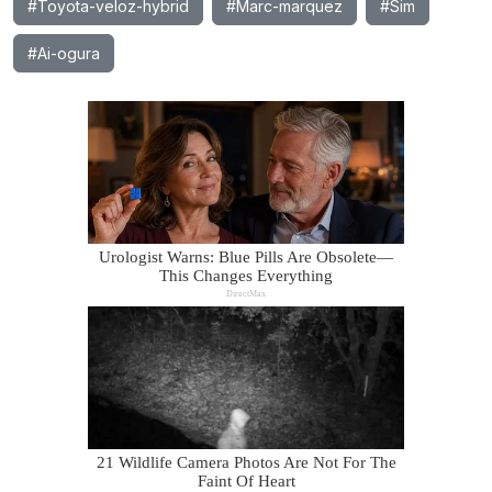
#Toyota-veloz-hybrid
#Marc-marquez
#Sim
#Ai-ogura