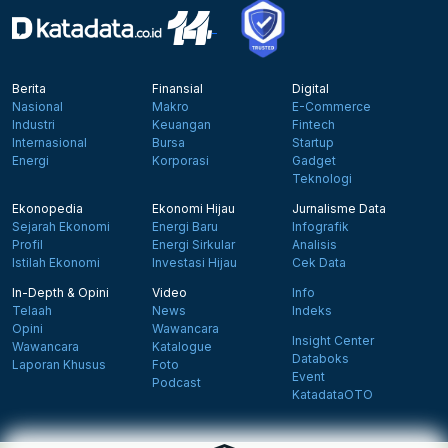
Berita
Finansial
Digital
Nasional
Makro
E-Commerce
Industri
Keuangan
Fintech
Internasional
Bursa
Startup
Energi
Korporasi
Gadget
Teknologi
Ekonopedia
Ekonomi Hijau
Jurnalisme Data
Sejarah Ekonomi
Energi Baru
Infografik
Profil
Energi Sirkular
Analisis
Istilah Ekonomi
Investasi Hijau
Cek Data
In-Depth & Opini
Video
Info
Telaah
News
Indeks
Opini
Wawancara
Insight Center
Wawancara
Katalogue
Databoks
Laporan Khusus
Foto
Event
Podcast
KatadataOTO