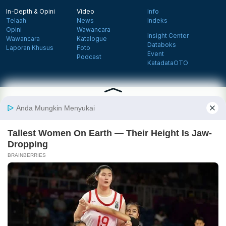
In-Depth & Opini
Video
Info
Telaah
News
Indeks
Opini
Wawancara
Insight Center
Wawancara
Katalogue
Databoks
Laporan Khusus
Foto
Event
Podcast
KatadataOTO
Langganan Newsletter
Daftar
Follow us on Facebook
Follow us on X
Follow us on Instagram
Follow us on Yout
Tentang Katadata
Advertising
Karier
Pedoman Media Siber
Kebijakan Privasi
Disclaimer
Hubungi Kami
©2026 Katadata. Hak cipta dilindungi Undang-undang.