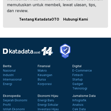
memutuskan untuk membeli, lewat ulasan, tips,
dan review.
Tentang KatadataOTO
Hubungi Kami
Berita
Finansial
Digital
Nasional
Makro
E-Commerce
Industri
Keuangan
Fintech
Internasional
Bursa
Startup
Energi
Korporasi
Gadget
Teknologi
Ekonopedia
Ekonomi Hijau
Jurnalisme Data
Sejarah Ekonomi
Energi Baru
Infografik
Profil
Energi Sirkular
Analisis
Istilah Ekonomi
Investasi Hijau
Cek Data