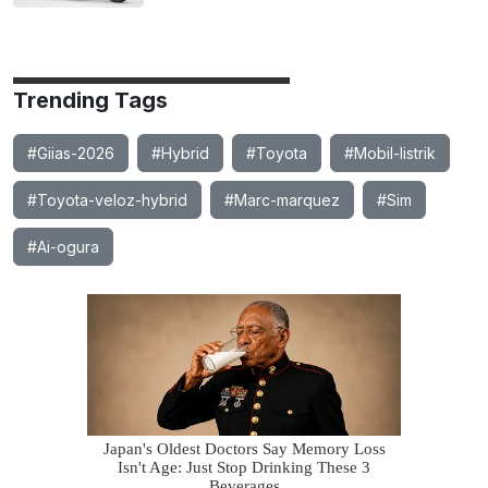
Trending Tags
#Giias-2026
#Hybrid
#Toyota
#Mobil-listrik
#Toyota-veloz-hybrid
#Marc-marquez
#Sim
#Ai-ogura