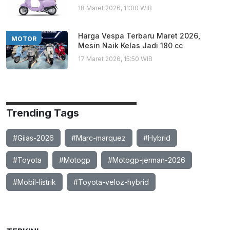
18 Maret 2026, 11:00 WIB
Harga Vespa Terbaru Maret 2026,
MOTOR
Mesin Naik Kelas Jadi 180 cc
17 Maret 2026, 15:50 WIB
Trending Tags
#Giias-2026
#Marc-marquez
#Hybrid
#Toyota
#Motogp
#Motogp-jerman-2026
#Mobil-listrik
#Toyota-veloz-hybrid