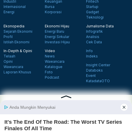
Industri
Keuangan
Fintech
Internasional
Bursa
Startup
Energi
Korporasi
Gadget
Teknologi
Ekonopedia
Ekonomi Hijau
Jurnalisme Data
Sejarah Ekonomi
Energi Baru
Infografik
Profil
Energi Sirkular
Analisis
Istilah Ekonomi
Investasi Hijau
Cek Data
In-Depth & Opini
Video
Info
Telaah
News
Indeks
Opini
Wawancara
Insight Center
Wawancara
Katalogue
Databoks
Laporan Khusus
Foto
Event
Podcast
KatadataOTO
Langganan Newsletter
Daftar
Follow us on Facebook
Follow us on X
Follow us on Instagram
Follow us on Yout