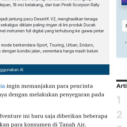
 depan, 18 inci belakang, dan ban Pirelli Scorpion Rally
njadi jantung pacu DesertX V2, menghasilkan tenaga
sekaligus diklaim paling ringan di lini produk Ducati.
l instrumen full digital yang terhubung ke gawai pintar
mode berkendara-Sport, Touring, Urban, Enduro,
n dengan kondisi jalan, sementara harga masih belum
nggunakan AI
ia
ingin memanjakan para pencinta
Art
unya dengan melakukan penyegaran pada
1
2
venture ini baru saja diberikan beberapa
an para konsumen di Tanah Air.