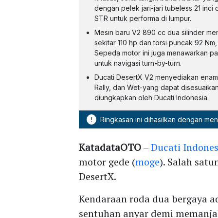
dengan pelek jari-jari tubeless 21 inci
STR untuk performa di lumpur.
Mesin baru V2 890 cc dua silinder me
sekitar 110 hp dan torsi puncak 92 Nm, 
Sepeda motor ini juga menawarkan pane
untuk navigasi turn-by-turn.
Ducati DesertX V2 menyediakan enam 
Rally, dan Wet-yang dapat disesuaika
diungkapkan oleh Ducati Indonesia.
!
Ringkasan ini dihasilkan dengan me
KatadataOTO
–
Ducati Indones
motor gede (
moge
). Salah sat
DesertX.
Kendaraan roda dua bergaya ad
sentuhan anyar demi memanjak