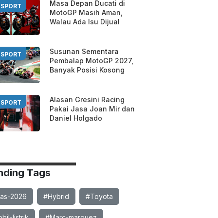
Masa Depan Ducati di
SPORT
MotoGP Masih Aman,
Walau Ada Isu Dijual
Susunan Sementara
SPORT
Pembalap MotoGP 2027,
Banyak Posisi Kosong
Alasan Gresini Racing
SPORT
Pakai Jasa Joan Mir dan
Daniel Holgado
nding Tags
ias-2026
#Hybrid
#Toyota
il-listrik
#Marc-marquez