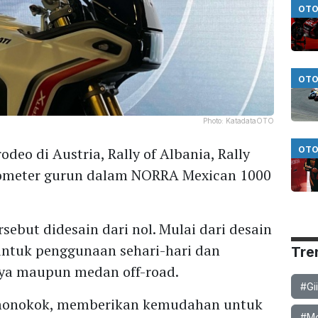
OTO
OTO
Photo:
KatadataOTO
OTO
deo di Austria, Rally of Albania, Rally
ilometer gurun dalam NORRA Mexican 1000
rsebut didesain dari nol. Mulai dari desain
untuk penggunaan sehari-hari dan
Tre
aya maupun medan off-road.
#Gi
monokok, memberikan kemudahan untuk
#Mob