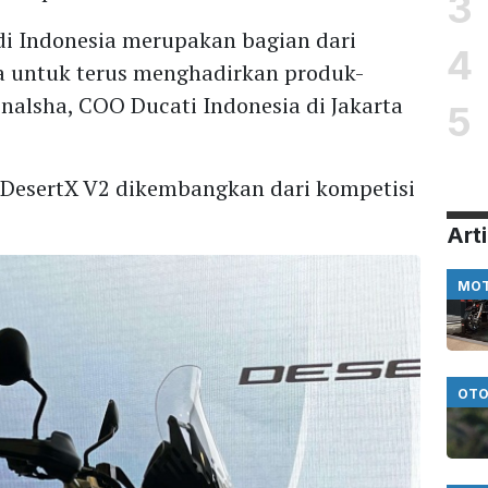
3
i Indonesia merupakan bagian dari
4
sia untuk terus menghadirkan produk-
nalsha, COO Ducati Indonesia di Jakarta
5
 DesertX V2 dikembangkan dari kompetisi
Arti
MO
OTO