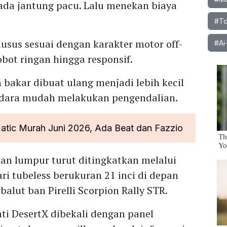
da jantung pacu. Lalu menekan biaya
#To
usus sesuai dengan karakter motor off-
#Ai
obot ringan hingga responsif.
n bakar dibuat ulang menjadi lebih kecil
ndara mudah melakukan pengendalian.
tic Murah Juni 2026, Ada Beat dan Fazzio
n lumpur turut ditingkatkan melalui
ri tubeless berukuran 21 inci di depan
ibalut ban Pirelli Scorpion Rally STR.
ti DesertX dibekali dengan panel