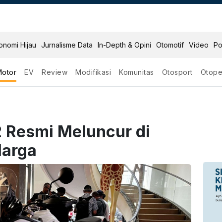
onomi Hijau
Jurnalisme Data
In-Depth & Opini
Otomotif
Video
Po
Motor
EV
Review
Modifikasi
Komunitas
Otosport
Otope
2 Resmi Meluncur di
Harga