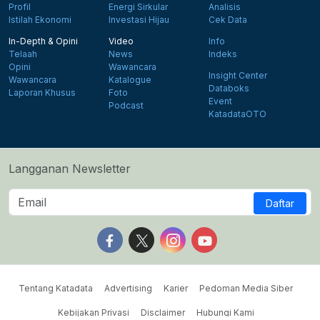
Profil
Energi Sirkular
Analisis
Istilah Ekonomi
Investasi Hijau
Cek Data
In-Depth & Opini
Video
Info
Telaah
News
Indeks
Opini
Wawancara
Insight Center
Wawancara
Katalogue
Databoks
Laporan Khusus
Foto
Event
Podcast
KatadataOTO
Langganan Newsletter
Daftar
Follow us on Facebook
Follow us on X
Follow us on Instagram
Follow us on Yout
Tentang Katadata
Advertising
Karier
Pedoman Media Siber
Kebijakan Privasi
Disclaimer
Hubungi Kami