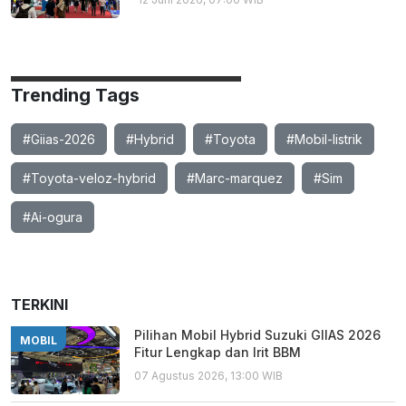
Trending Tags
#Giias-2026
#Hybrid
#Toyota
#Mobil-listrik
#Toyota-veloz-hybrid
#Marc-marquez
#Sim
#Ai-ogura
TERKINI
Pilihan Mobil Hybrid Suzuki GIIAS 2026
MOBIL
Fitur Lengkap dan Irit BBM
07 Agustus 2026, 13:00 WIB