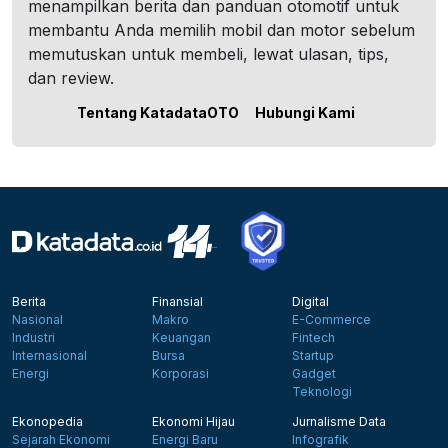
menampilkan berita dan panduan otomotif untuk
membantu Anda memilih mobil dan motor sebelum
memutuskan untuk membeli, lewat ulasan, tips,
dan review.
Tentang KatadataOTO
Hubungi Kami
Berita
Finansial
Digital
Nasional
Makro
E-Commerce
Industri
Keuangan
Fintech
Internasional
Bursa
Startup
Energi
Korporasi
Gadget
Teknologi
Ekonopedia
Ekonomi Hijau
Jurnalisme Data
Sejarah Ekonomi
Energi Baru
Infografik