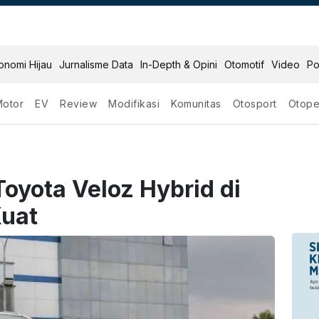
onomi Hijau
Jurnalisme Data
In-Depth & Opini
Otomotif
Video
Po
Motor
EV
Review
Modifikasi
Komunitas
Otosport
Otope
oyota Veloz Hybrid di
Kuat