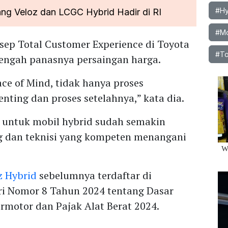
#Hy
ang Veloz dan LCGC Hybrid Hadir di RI
#Mo
nsep Total Customer Experience di Toyota
#To
tengah panasnya persaingan harga.
e of Mind, tidak hanya proses
nting dan proses setelahnya,” kata dia.
a untuk mobil hybrid sudah semakin
g dan teknisi yang kompeten menangani
z Hybrid
sebelumnya terdaftar di
ri Nomor 8 Tahun 2024 tentang Dasar
motor dan Pajak Alat Berat 2024.