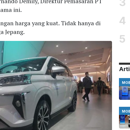
3
p Ernando Demily, Direktur Pemasaran PT
ama ini.
4
ngan harga yang kuat. Tidak hanya di
a Jepang.
5
Arti
MOB
MOB