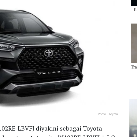
Photo :
Toyota
102RE-LBVFJ diyakini sebagai Toyota