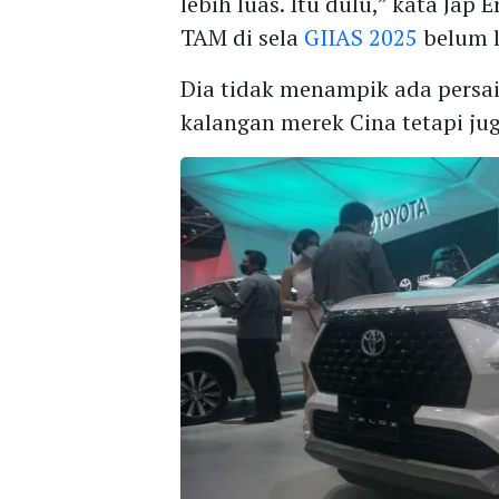
lebih luas. Itu dulu,” kata Ja
TAM di sela
GIIAS 2025
belum l
Dia tidak menampik ada persai
kalangan merek Cina tetapi jug