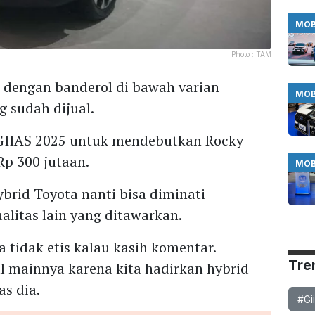
MOB
Photo :
TAM
 dengan banderol di bawah varian
MOB
g sudah dijual.
GIIAS 2025 untuk mendebutkan Rocky
Rp 300 jutaan.
MOB
ybrid Toyota nanti bisa diminati
alitas lain yang ditawarkan.
a tidak etis kalau kasih komentar.
Tre
al mainnya karena kita hadirkan hybrid
as dia.
#Gi