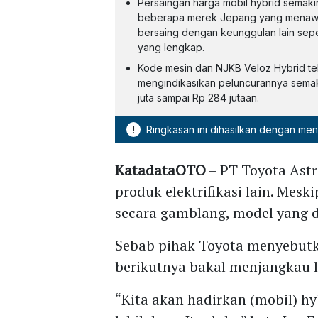
Persaingan harga mobil hybrid semaki
beberapa merek Jepang yang menawar
bersaing dengan keunggulan lain sepe
yang lengkap.
Kode mesin dan NJKB Veloz Hybrid tela
mengindikasikan peluncurannya semaki
juta sampai Rp 284 jutaan.
!
Ringkasan ini dihasilkan dengan me
KatadataOTO
– PT Toyota Ast
produk elektrifikasi lain. Me
secara gamblang, model yang 
Sebab pihak Toyota menyebut
berikutnya bakal menjangkau 
“Kita akan hadirkan (mobil) h