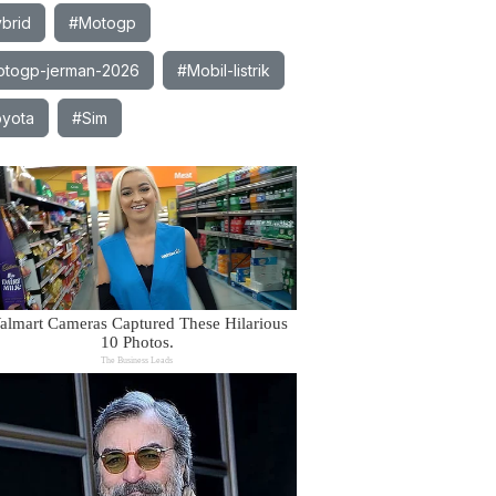
brid
#Motogp
togp-jerman-2026
#Mobil-listrik
yota
#Sim