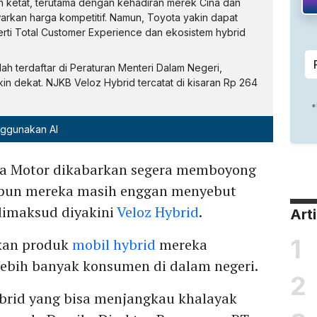
n ketat, terutama dengan kehadiran merek Cina dan
kan harga kompetitif. Namun, Toyota yakin dapat
rti Total Customer Experience dan ekosistem hybrid
h terdaftar di Peraturan Menteri Dalam Negeri,
n dekat. NJKB Veloz Hybrid tercatat di kisaran Rp 264
nggunakan AI
ra Motor dikabarkan segera memboyong
skipun mereka masih enggan menyebut
dimaksud diyakini
Veloz Hybrid
.
Art
1
kan produk
mobil hybrid
mereka
lebih banyak konsumen di dalam negeri.
2
ybrid yang bisa menjangkau khalayak