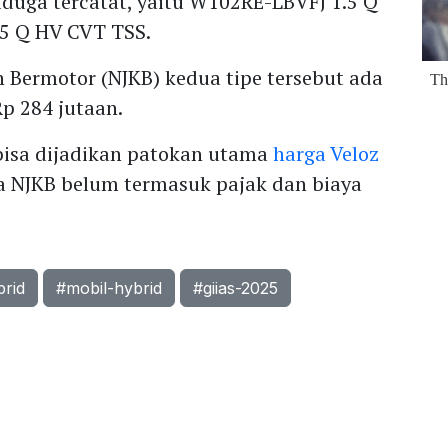
iduga tercatat, yaitu W102RE-LBVFJ 1.5 Q
5 Q HV CVT TSS.
n Bermotor (NJKB) kedua tipe tersebut ada
Rp 284 jutaan.
isa dijadikan patokan utama
harga Veloz
na NJKB belum termasuk pajak dan biaya
brid
#mobil-hybrid
#giias-2025