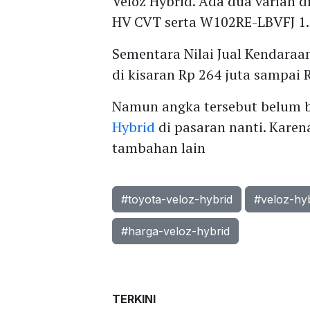
Veloz Hybrid. Ada dua varian d
HV CVT serta W102RE-LBVFJ 1.
Sementara Nilai Jual Kendaraa
di kisaran Rp 264 juta sampai 
Namun angka tersebut belum b
Hybrid
di pasaran nanti. Kare
tambahan lain
#toyota-veloz-hybrid
#veloz-hy
#harga-veloz-hybrid
TERKINI