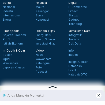
Berita
Finansial
Digital
Nasional
Makro
E-Commerce
Industri
Keuangan
Fintech
Internasional
Bursa
Startup
Energi
Korporasi
Gadget
Teknologi
Ekonopedia
Ekonomi Hijau
Jurnalisme Data
Sejarah Ekonomi
Energi Baru
Infografik
Profil
Energi Sirkular
Analisis
Istilah Ekonomi
Investasi Hijau
Cek Data
In-Depth & Opini
Video
Info
Telaah
News
Indeks
Opini
Wawancara
Insight Center
Wawancara
Katalogue
Databoks
Laporan Khusus
Foto
Event
Podcast
KatadataOTO
Langganan Newsletter
Daftar