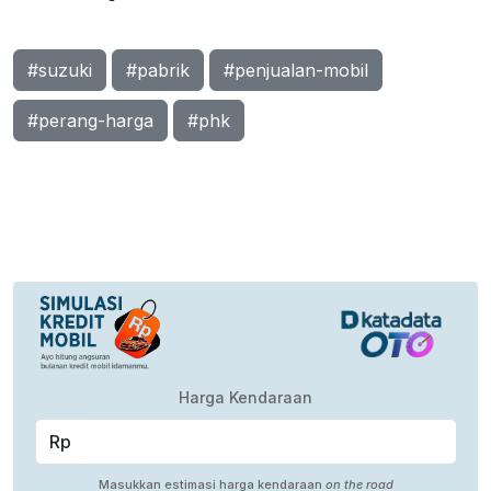
#suzuki
#pabrik
#penjualan-mobil
#perang-harga
#phk