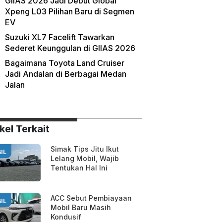
GIIAS 2026 Jadi Debut Global
Xpeng L03 Pilihan Baru di Segmen
EV
Suzuki XL7 Facelift Tawarkan
Sederet Keunggulan di GIIAS 2026
Bagaimana Toyota Land Cruiser
Jadi Andalan di Berbagai Medan
Jalan
kel Terkait
Simak Tips Jitu Ikut
IL
Lelang Mobil, Wajib
Tentukan Hal Ini
ACC Sebut Pembiayaan
IL
Mobil Baru Masih
Kondusif