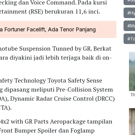
Checking dan Voice Command. Pada kursi
rtainment (RSE) berukuran 11,6 inci.
#Hy
#Mob
 Fortuner Facelift, Ada Tenor Panjang
#To
otube Suspension Tunned by GR. Berkat
 diyakini jadi lebih terjaga baik di on-
afety Technology Toyota Safety Sense
ng dipasang meliputi Pre-Collision System
LDA), Dynamic Radar Cruise Control (DRCC)
CTA).
4x2 with GR Parts Aeropackage tampilan
ront Bumper Spoiler dan Foglamp