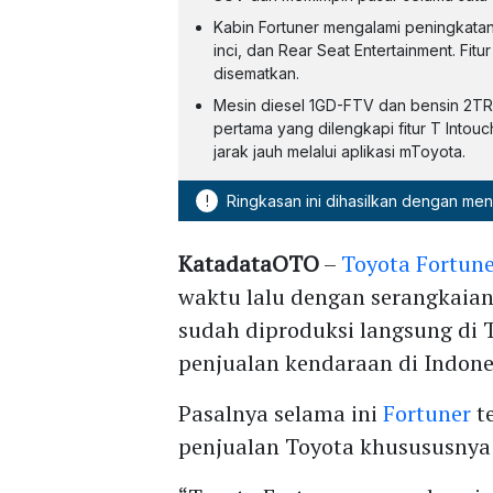
Kabin Fortuner mengalami peningkatan
inci, dan Rear Seat Entertainment. Fi
disematkan.
Mesin diesel 1GD-FTV dan bensin 2TR-
pertama yang dilengkapi fitur T Intou
jarak jauh melalui aplikasi mToyota.
!
Ringkasan ini dihasilkan dengan me
KatadataOTO
–
Toyota Fortune
waktu lalu dengan serangkaia
sudah diproduksi langsung di 
penjualan kendaraan di Indone
Pasalnya selama ini
Fortuner
t
penjualan Toyota khusususnya