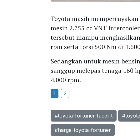
Toyota masih mempercayakan 
mesin 2.755 cc VNT Intercoole
tersebut mampu menghasilkan t
rpm serta torsi 500 Nm di 1.60
Sedangkan untuk mesin bensin 
sanggup melepas tenaga 160 hp
4.000 rpm.
1
2
#toyota-fortuner-facelift
#toyota
#harga-toyota-fortuner