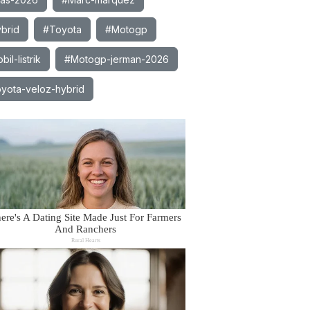
brid
#Toyota
#Motogp
il-listrik
#Motogp-jerman-2026
yota-veloz-hybrid