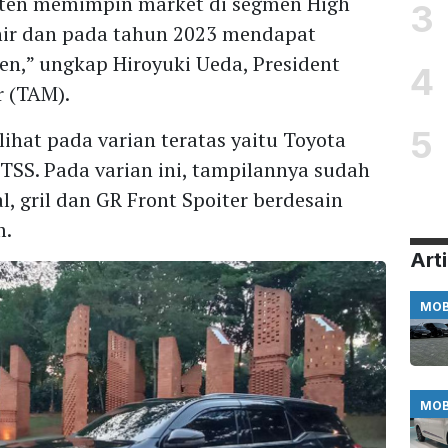
isten memimpin market di segmen High
3
hir dan pada tahun 2023 mendapat
sen,” ungkap Hiroyuki Ueda, President
4
r (TAM).
5
ihat pada varian teratas yaitu Toyota
 TSS. Pada varian ini, tampilannya sudah
l, gril dan GR Front Spoiter berdesain
m.
Arti
MOB
MOB