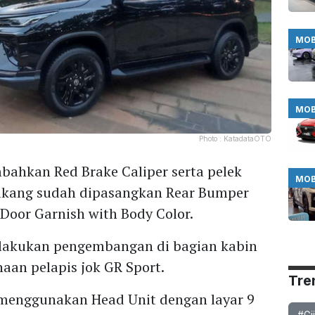
MOB
MOB
Photo :
KatadataOTO
mbahkan Red Brake Caliper serta pelek
MOB
lakang sudah dipasangkan Rear Bumper
 Door Garnish with Body Color.
 melakukan pengembangan di bagian kabin
an pelapis jok GR Sport.
Tre
menggunakan Head Unit dengan layar 9
#Gi