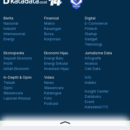
Berita
Finansial
Digital
Nasional
Makro
E-Commerce
Industri
Keuangan
Fintech
Internasional
Bursa
Startup
Energi
Korporasi
Gadget
Teknologi
Ekonopedia
Ekonomi Hijau
Jurnalisme Data
Sejarah Ekonomi
Energi Baru
Infografik
Profil
Energi Sirkular
Analisis
Istilah Ekonomi
Investasi Hijau
Cek Data
In-Depth & Opini
Video
Info
Telaah
News
Indeks
Opini
Wawancara
Insight Center
Wawancara
Katalogue
Databoks
Laporan Khusus
Foto
Event
Podcast
KatadataOTO
Langganan Newsletter