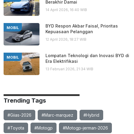
Berakhir Damai
14 April 2026, 16:40 WIB
BYD Respon Akbar Faisal, Prioritas
MOBIL
Kepuasaan Pelanggan
12 April 2026, 18:27 WIB
Lompatan Teknologi dan Inovasi BYD di
MOBIL
Era Elektrifikasi
13 Februari 2026, 21:34 WIB
Trending Tags
#Giias-2026
#Marc-marquez
#Hybrid
#Toyota
#Motogp
#Motogp-jerman-2026