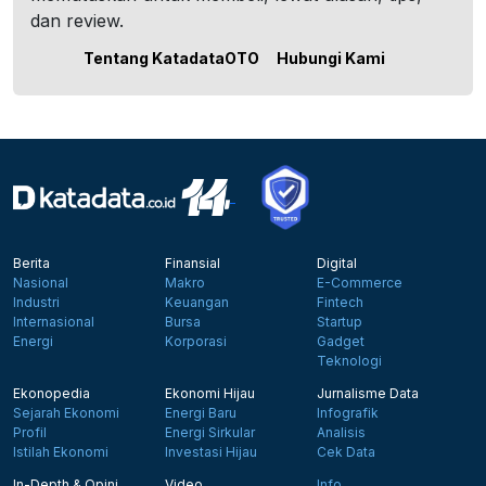
dan review.
Tentang KatadataOTO
Hubungi Kami
Berita
Finansial
Digital
Nasional
Makro
E-Commerce
Industri
Keuangan
Fintech
Internasional
Bursa
Startup
Energi
Korporasi
Gadget
Teknologi
Ekonopedia
Ekonomi Hijau
Jurnalisme Data
Sejarah Ekonomi
Energi Baru
Infografik
Profil
Energi Sirkular
Analisis
Istilah Ekonomi
Investasi Hijau
Cek Data
In-Depth & Opini
Video
Info