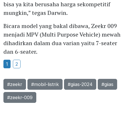
bisa ya kita berusaha harga sekompetitif
mungkin,” tegas Darwin.
Bicara model yang bakal dibawa, Zeekr 009
menjadi MPV (Multi Purpose Vehicle) mewah
dihadirkan dalam dua varian yaitu 7-seater
dan 6-seater.
1
2
#zeekr
#mobil-listrik
#giias-2024
#giias
#zeekr-009