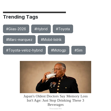
Trending Tags
#Giias-2026
#Hybrid
#Toyota
#Marc-marquez
#Mobil-listrik
#Toyota-veloz-hybrid
#Motogp
#Sim