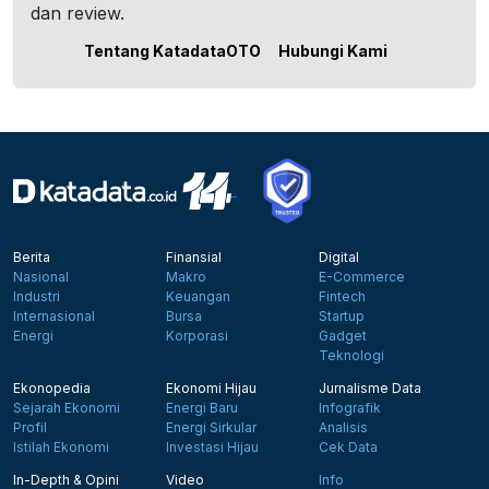
dan review.
Tentang KatadataOTO
Hubungi Kami
Berita
Finansial
Digital
Nasional
Makro
E-Commerce
Industri
Keuangan
Fintech
Internasional
Bursa
Startup
Energi
Korporasi
Gadget
Teknologi
Ekonopedia
Ekonomi Hijau
Jurnalisme Data
Sejarah Ekonomi
Energi Baru
Infografik
Profil
Energi Sirkular
Analisis
Istilah Ekonomi
Investasi Hijau
Cek Data
In-Depth & Opini
Video
Info