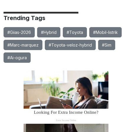
Trending Tags
#Giias-2026
#Hybrid
#Toyota
#Mobil-listrik
#Marc-marquez
#Toyota-veloz-hybrid
#Sim
#Ai-ogura