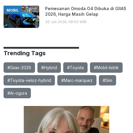
Pemesanan Omoda O4 Dibuka di GIIAS
MOBIL
2026, Harga Masih Gelap
30 Juli 2026, 08:00 WIB
Trending Tags
#Giias-2026
#Hybrid
#Toyota
#Mobil-listrik
#Toyota-veloz-hybrid
#Marc-marquez
#Sim
#Ai-ogura