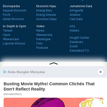
Ekonopedia
Ekonomi Hijau
Jurnalisme Data
Sejarah Ekonomi
Energi Baru
Infografik
Profil
Energi Sirkular
Analisis
Istilah Ekonomi
Investasi Hijau
Cek Data
In-Depth & Opini
Video
Info
Telaah
News
Indeks
Opini
Wawancara
Insight Center
Wawancara
Katalogue
Databoks
Laporan Khusus
Foto
Event
Podcast
KatadataOTO
Langganan Newsletter
Daftar
Follow us on Facebook
Follow us on X
Follow us on Instagram
Follow us on Yout