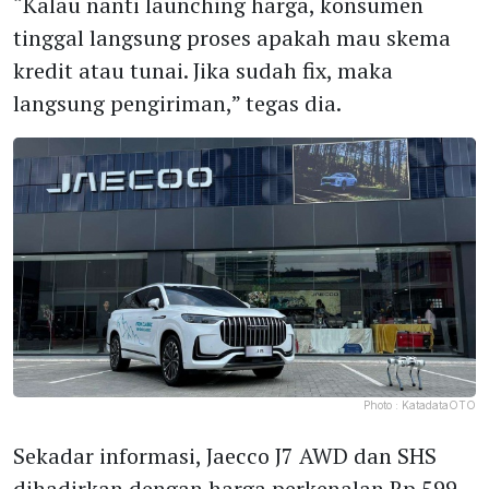
“Kalau nanti launching harga, konsumen
tinggal langsung proses apakah mau skema
kredit atau tunai. Jika sudah fix, maka
langsung pengiriman,” tegas dia.
Photo :
KatadataOTO
Sekadar informasi, Jaecco J7 AWD dan SHS
dihadirkan dengan harga perkenalan Rp 599