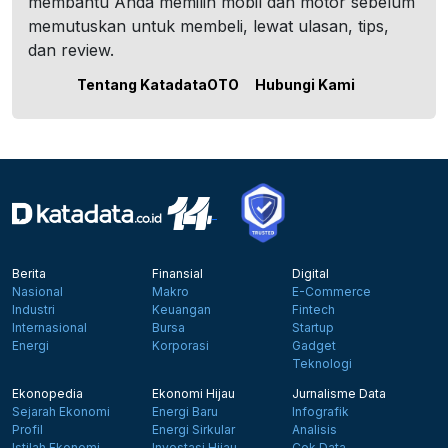
membantu Anda memilih mobil dan motor sebelum
memutuskan untuk membeli, lewat ulasan, tips,
dan review.
Tentang KatadataOTO
Hubungi Kami
Berita
Finansial
Digital
Nasional
Makro
E-Commerce
Industri
Keuangan
Fintech
Internasional
Bursa
Startup
Energi
Korporasi
Gadget
Teknologi
Ekonopedia
Ekonomi Hijau
Jurnalisme Data
Sejarah Ekonomi
Energi Baru
Infografik
Profil
Energi Sirkular
Analisis
Istilah Ekonomi
Investasi Hijau
Cek Data