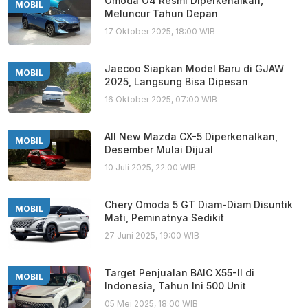
Omoda O4 Resmi Diperkenalkan,
MOBIL
Meluncur Tahun Depan
17 Oktober 2025, 18:00 WIB
Jaecoo Siapkan Model Baru di GJAW
MOBIL
2025, Langsung Bisa Dipesan
16 Oktober 2025, 07:00 WIB
All New Mazda CX-5 Diperkenalkan,
MOBIL
Desember Mulai Dijual
10 Juli 2025, 22:00 WIB
Chery Omoda 5 GT Diam-Diam Disuntik
MOBIL
Mati, Peminatnya Sedikit
27 Juni 2025, 19:00 WIB
Target Penjualan BAIC X55-II di
MOBIL
Indonesia, Tahun Ini 500 Unit
05 Mei 2025, 18:00 WIB