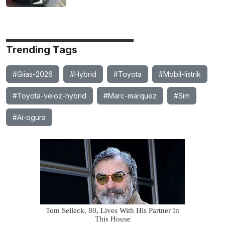
Trending Tags
#Giias-2026
#Hybrid
#Toyota
#Mobil-listrik
#Toyota-veloz-hybrid
#Marc-marquez
#Sim
#Ai-ogura