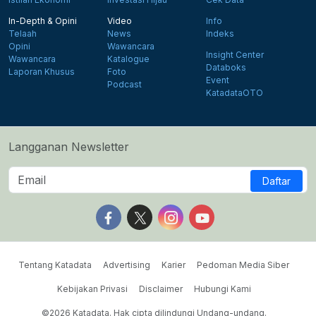
In-Depth & Opini
Video
Info
Telaah
News
Indeks
Opini
Wawancara
Insight Center
Wawancara
Katalogue
Databoks
Laporan Khusus
Foto
Event
Podcast
KatadataOTO
Langganan Newsletter
Daftar
Follow us on Facebook
Follow us on X
Follow us on Instagram
Follow us on Yout
Tentang Katadata
Advertising
Karier
Pedoman Media Siber
Kebijakan Privasi
Disclaimer
Hubungi Kami
©2026 Katadata. Hak cipta dilindungi Undang-undang.