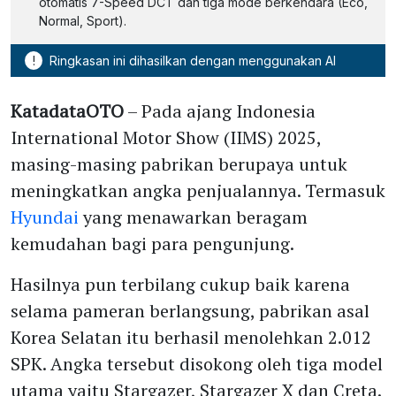
otomatis 7-Speed DCT dan tiga mode berkendara (Eco,
Normal, Sport).
!
Ringkasan ini dihasilkan dengan menggunakan AI
KatadataOTO
– Pada ajang Indonesia
International Motor Show (IIMS) 2025,
masing-masing pabrikan berupaya untuk
meningkatkan angka penjualannya. Termasuk
Hyundai
yang menawarkan beragam
kemudahan bagi para pengunjung.
Hasilnya pun terbilang cukup baik karena
selama pameran berlangsung, pabrikan asal
Korea Selatan itu berhasil menolehkan 2.012
SPK. Angka tersebut disokong oleh tiga model
utama yaitu Stargazer, Stargazer X dan Creta.