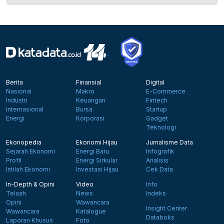
Berita
Finansial
Digital
Nasional
Makro
E-Commerce
Industri
Keuangan
Fintech
Internasional
Bursa
Startup
Energi
Korporasi
Gadget
Teknologi
Ekonopedia
Ekonomi Hijau
Jurnalisme Data
Sejarah Ekonomi
Energi Baru
Infografik
Profil
Energi Sirkular
Analisis
Istilah Ekonomi
Investasi Hijau
Cek Data
In-Depth & Opini
Video
Info
Telaah
News
Indeks
Opini
Wawancara
Insight Center
Wawancara
Katalogue
Databoks
Laporan Khusus
Foto