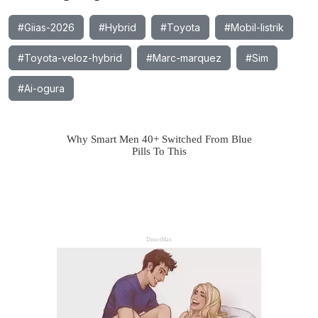
#Giias-2026
#Hybrid
#Toyota
#Mobil-listrik
#Toyota-veloz-hybrid
#Marc-marquez
#Sim
#Ai-ogura