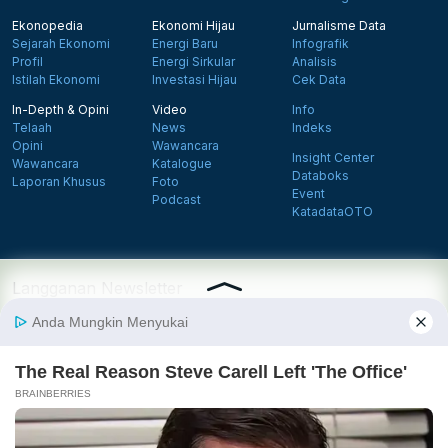
Ekonopedia
Ekonomi Hijau
Jurnalisme Data
Sejarah Ekonomi
Energi Baru
Infografik
Profil
Energi Sirkular
Analisis
Istilah Ekonomi
Investasi Hijau
Cek Data
In-Depth & Opini
Video
Info
Telaah
News
Indeks
Opini
Wawancara
Insight Center
Wawancara
Katalogue
Databoks
Laporan Khusus
Foto
Event
Podcast
KatadataOTO
Langganan Newsletter
Daftar
Follow us on Facebook
Follow us on X
Follow us on Instagram
Follow us on Yout