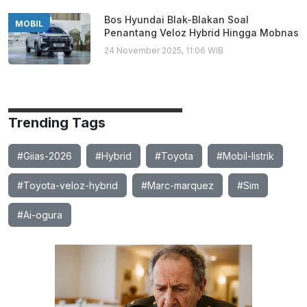
Bos Hyundai Blak-Blakan Soal
MOBIL
Penantang Veloz Hybrid Hingga Mobnas
24 November 2025, 11:06 WIB
Trending Tags
#Giias-2026
#Hybrid
#Toyota
#Mobil-listrik
#Toyota-veloz-hybrid
#Marc-marquez
#Sim
#Ai-ogura