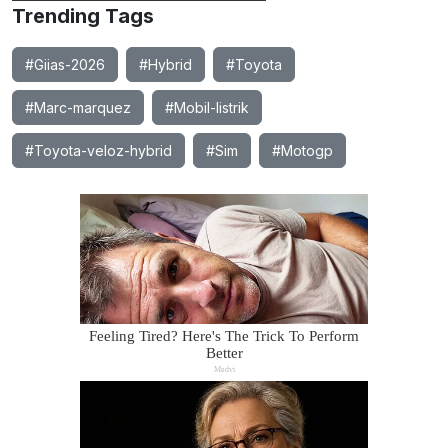
Trending Tags
#Giias-2026
#Hybrid
#Toyota
#Marc-marquez
#Mobil-listrik
#Toyota-veloz-hybrid
#Sim
#Motogp