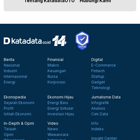
Tentang KatadataOTO
Hubungi Kami
Berita
Finansial
Digital
Nasional
Makro
E-Commerce
Industri
Keuangan
Fintech
Internasional
Bursa
Startup
Energi
Korporasi
Gadget
Teknologi
Ekonopedia
Ekonomi Hijau
Jurnalisme Data
Sejarah Ekonomi
Energi Baru
Infografik
Profil
Energi Sirkular
Analisis
Istilah Ekonomi
Investasi Hijau
Cek Data
In-Depth & Opini
Video
Info
Telaah
News
Indeks
Opini
Wawancara
Insight Center