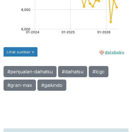
#penjualan-daihatsu
#daihatsu
#lcgc
#gran-max
#gaikindo