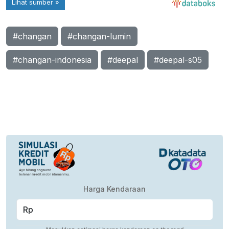
#changan
#changan-lumin
#changan-indonesia
#deepal
#deepal-s05