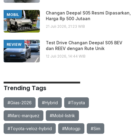
Changan Deepal S05 Resmi Dipasarkan,
MOBIL
Harga Rp 500 Jutaan
21 Juli 2026, 21:23 WIB
Test Drive Changan Deepal S05 BEV
REVIEW
dan REEV dengan Rute Unik
12 Juli 2026, 14:44 WIB
Trending Tags
#Giias-2026
#Hybrid
#Toyota
#Marc-marquez
#Mobil-listrik
#Toyota-veloz-hybrid
#Motogp
#Sim