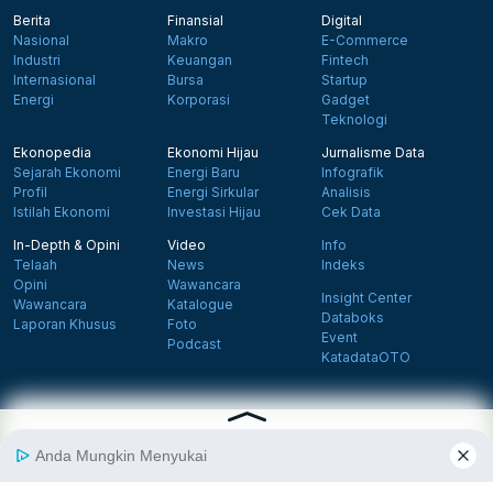
Berita
Finansial
Digital
Nasional
Makro
E-Commerce
Industri
Keuangan
Fintech
Internasional
Bursa
Startup
Energi
Korporasi
Gadget
Teknologi
Ekonopedia
Ekonomi Hijau
Jurnalisme Data
Sejarah Ekonomi
Energi Baru
Infografik
Profil
Energi Sirkular
Analisis
Istilah Ekonomi
Investasi Hijau
Cek Data
In-Depth & Opini
Video
Info
Telaah
News
Indeks
Opini
Wawancara
Insight Center
Wawancara
Katalogue
Databoks
Laporan Khusus
Foto
Event
Podcast
KatadataOTO
Langganan Newsletter