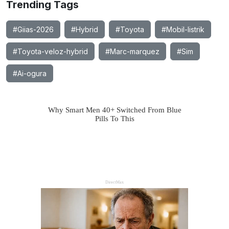
Trending Tags
#Giias-2026
#Hybrid
#Toyota
#Mobil-listrik
#Toyota-veloz-hybrid
#Marc-marquez
#Sim
#Ai-ogura