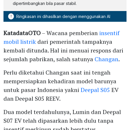
dipertimbangkan bila pasar stabil.
!
Ringkasan ini dihasilkan dengan menggunakan AI
KatadataOTO
– Wacana pemberian
insentif
mobil listrik
dari pemerintah tampaknya
kembali ditunda. Hal ini menuai respons dari
sejumlah pabrikan, salah satunya
Changan
.
Perlu diketahui Changan saat ini tengah
mempersiapkan kehadiran model barunya
untuk pasar Indonesia yakni
Deepal S05
EV
dan Deepal S05 REEV.
Dua model terdahulunya, Lumin dan Deepal
S07 EV telah dipasarkan lebih dulu tanpa
insentif meskipun sudah berstatus