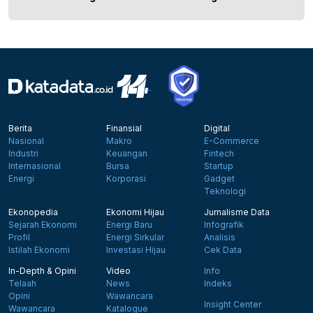
Berita
Finansial
Digital
Nasional
Makro
E-Commerce
Industri
Keuangan
Fintech
Internasional
Bursa
Startup
Energi
Korporasi
Gadget
Teknologi
Ekonopedia
Ekonomi Hijau
Jurnalisme Data
Sejarah Ekonomi
Energi Baru
Infografik
Profil
Energi Sirkular
Analisis
Istilah Ekonomi
Investasi Hijau
Cek Data
In-Depth & Opini
Video
Info
Telaah
News
Indeks
Opini
Wawancara
Insight Center
Wawancara
Katalogue