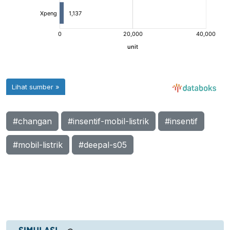
#changan
#insentif-mobil-listrik
#insentif
#mobil-listrik
#deepal-s05