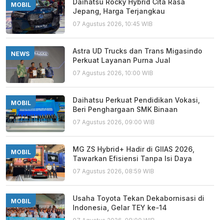
Daihatsu Rocky Hybrid Cita Rasa
MOBIL
Jepang, Harga Terjangkau
07 Agustus 2026, 10:45 WIB
Astra UD Trucks dan Trans Migasindo
NEWS
Perkuat Layanan Purna Jual
07 Agustus 2026, 10:00 WIB
Daihatsu Perkuat Pendidikan Vokasi,
MOBIL
Beri Penghargaan SMK Binaan
07 Agustus 2026, 09:00 WIB
MG ZS Hybrid+ Hadir di GIIAS 2026,
MOBIL
Tawarkan Efisiensi Tanpa Isi Daya
07 Agustus 2026, 08:59 WIB
Usaha Toyota Tekan Dekabornisasi di
MOBIL
Indonesia, Gelar TEY ke-14