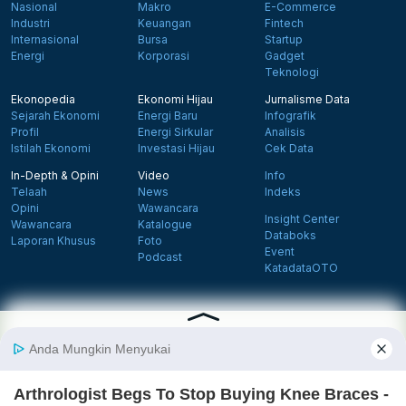
Nasional
Makro
E-Commerce
Industri
Keuangan
Fintech
Internasional
Bursa
Startup
Energi
Korporasi
Gadget
Teknologi
Ekonopedia
Ekonomi Hijau
Jurnalisme Data
Sejarah Ekonomi
Energi Baru
Infografik
Profil
Energi Sirkular
Analisis
Istilah Ekonomi
Investasi Hijau
Cek Data
In-Depth & Opini
Video
Info
Telaah
News
Indeks
Opini
Wawancara
Insight Center
Wawancara
Katalogue
Databoks
Laporan Khusus
Foto
Event
Podcast
KatadataOTO
Langganan Newsletter
Daftar