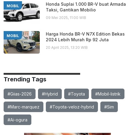
Honda Suplai 1.000 BR-V buat Armada
MOBIL
Taksi, Gantikan Mobilio
09 Mei 2025, 11:00 WIB
Harga Honda BR-V N7X Edition Bekas
MOBIL
2024 Lebih Murah Rp 92 Juta
20 April 2025, 13:20 WIB
Trending Tags
#Giias-2026
#Hybrid
#Toyota
#Mobil-listrik
#Marc-marquez
#Toyota-veloz-hybrid
#Sim
#Ai-ogura