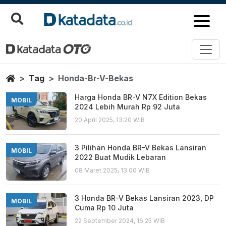
Honda Br V Bekas
Berita Terbaru
Home
Tag
Honda-Br-V-Bekas
Harga Honda BR-V N7X Edition Bekas
MOBIL
2024 Lebih Murah Rp 92 Juta
20 April 2025, 13:20 WIB
3 Pilihan Honda BR-V Bekas Lansiran
MOBIL
2022 Buat Mudik Lebaran
08 Maret 2025, 13:00 WIB
3 Honda BR-V Bekas Lansiran 2023, DP
MOBIL
Cuma Rp 10 Juta
22 September 2024, 16:25 WIB