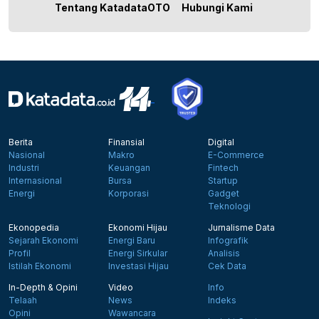
Tentang KatadataOTO
Hubungi Kami
Berita
Finansial
Digital
Nasional
Makro
E-Commerce
Industri
Keuangan
Fintech
Internasional
Bursa
Startup
Energi
Korporasi
Gadget
Teknologi
Ekonopedia
Ekonomi Hijau
Jurnalisme Data
Sejarah Ekonomi
Energi Baru
Infografik
Profil
Energi Sirkular
Analisis
Istilah Ekonomi
Investasi Hijau
Cek Data
In-Depth & Opini
Video
Info
Telaah
News
Indeks
Opini
Wawancara