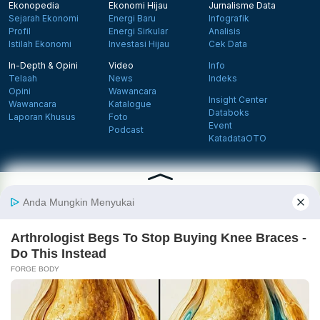
Ekonopedia
Ekonomi Hijau
Jurnalisme Data
Sejarah Ekonomi
Energi Baru
Infografik
Profil
Energi Sirkular
Analisis
Istilah Ekonomi
Investasi Hijau
Cek Data
In-Depth & Opini
Video
Info
Telaah
News
Indeks
Opini
Wawancara
Insight Center
Wawancara
Katalogue
Databoks
Laporan Khusus
Foto
Event
Podcast
KatadataOTO
Langganan Newsletter
Daftar
Follow us on Facebook
Follow us on X
Follow us on Instagram
Follow us on Yout
Tentang Katadata
Advertising
Karier
Pedoman Media Siber