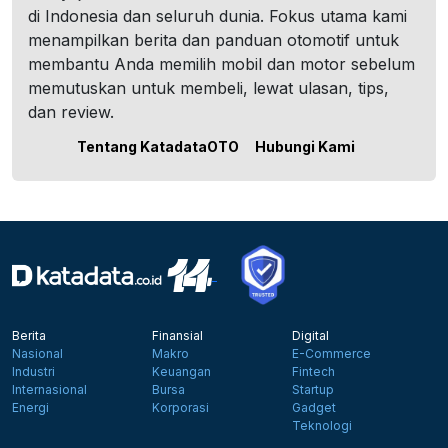
di Indonesia dan seluruh dunia. Fokus utama kami
menampilkan berita dan panduan otomotif untuk
membantu Anda memilih mobil dan motor sebelum
memutuskan untuk membeli, lewat ulasan, tips,
dan review.
Tentang KatadataOTO
Hubungi Kami
Berita
Finansial
Digital
Nasional
Makro
E-Commerce
Industri
Keuangan
Fintech
Internasional
Bursa
Startup
Energi
Korporasi
Gadget
Teknologi