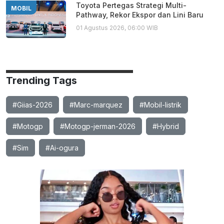
Toyota Pertegas Strategi Multi-
MOBIL
Pathway, Rekor Ekspor dan Lini Baru
01 Agustus 2026, 06:00 WIB
Trending Tags
#Giias-2026
#Marc-marquez
#Mobil-listrik
#Motogp
#Motogp-jerman-2026
#Hybrid
#Sim
#Ai-ogura