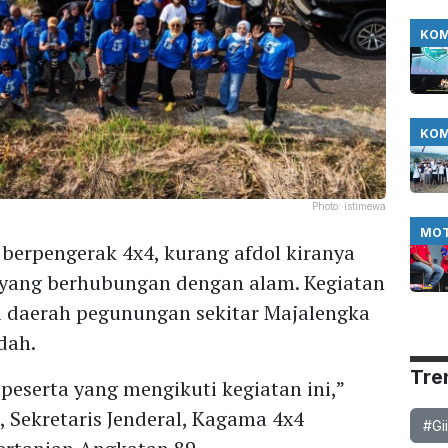
KOM
KOM
Photo:
istimewa
MO
berpengerak 4x4, kurang afdol kiranya
n yang berhubungan dengan alam. Kegiatan
i daerah pegunungan sekitar Majalengka
dah.
Tre
peserta yang mengikuti kegiatan ini,”
 Sekretaris Jenderal, Kagama 4x4
#Gi