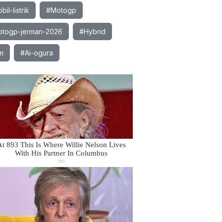
il-listrik
#Motogp
togp-jerman-2026
#Hybrid
m
#Ai-ogura