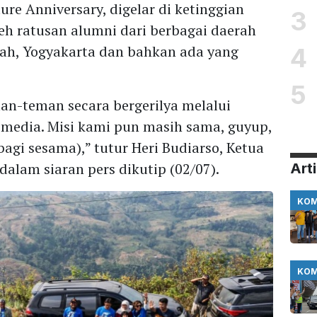
re Anniversary, digelar di ketinggian
3
leh ratusan alumni dari berbagai daerah
gah, Yogyakarta dan bahkan ada yang
4
5
n-teman secara bergerilya melalui
 media. Misi kami pun masih sama, guyup,
agi sesama),” tutur Heri Budiarso, Ketua
lam siaran pers dikutip (02/07).
Arti
KOM
KOM