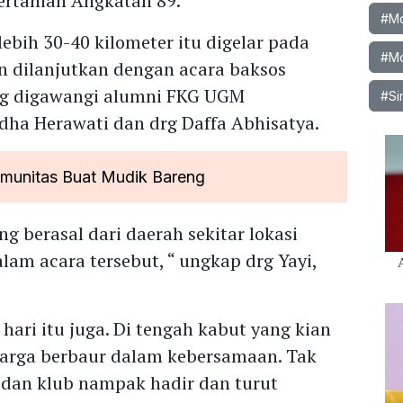
ertanian Angkatan 89.
#Mob
lebih 30-40 kilometer itu digelar pada
#Mo
an dilanjutkan dengan acara baksos
ng digawangi alumni FKG UGM
#Si
Yudha Herawati dan drg Daffa Abhisatya.
omunitas Buat Mudik Bareng
g berasal dari daerah sekitar lokasi
lam acara tersebut, “ ungkap drg Yayi,
hari itu juga. Di tengah kabut yang kian
uarga berbaur dalam kebersamaan. Tak
i dan klub nampak hadir dan turut