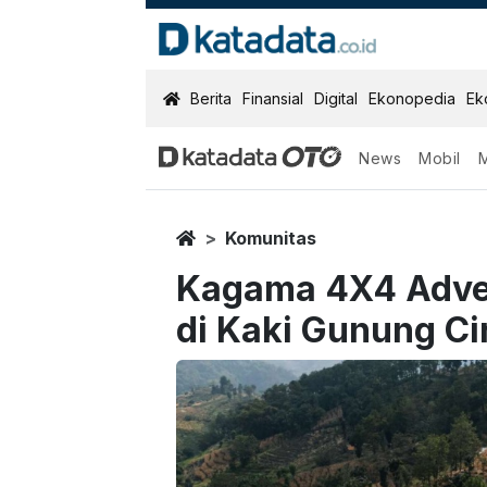
KatadataOTO
Berita
Finansial
Digital
Ekonopedia
Ek
News
Mobil
Home
Komunitas
Kagama 4X4 Adven
di Kaki Gunung Ci