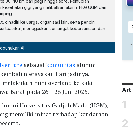
te 30-40 km dari pagi hingga sore, kemudian
n kesehatan gigi yang melibatkan alumni FKG UGM dan
emping.
 dihadiri keluarga, organisasi lain, serta pendiri
si teatrikal, menegaskan semangat kebersamaan dan
nggunakan AI
dventure
sebagai
komunitas
alumni
 kembali merayakan hari jadinya.
 melakukan mini overland ke kaki
Art
wa Barat pada 26 – 28 Juni 2026.
1
lumni Universitas Gadjah Mada (UGM),
yang memiliki minat terhadap kendaraan
2
peserta.