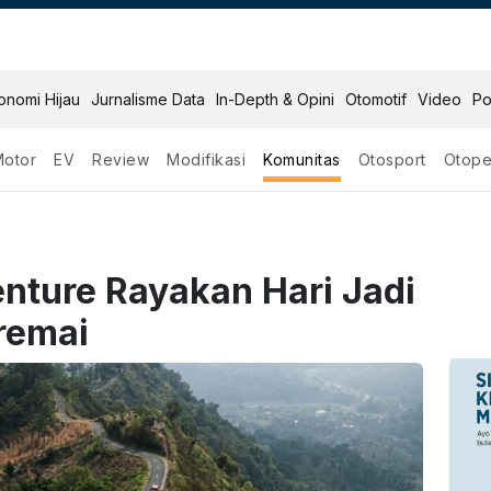
onomi Hijau
Jurnalisme Data
In-Depth & Opini
Otomotif
Video
Po
Motor
EV
Review
Modifikasi
Komunitas
Otosport
Otope
ture Rayakan Hari Jadi
remai