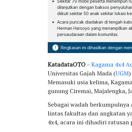
Sekitar 70 mobil peserta menempuh ru
dilanjutkan dengan baksos penyuluha
diikuti sekitar 50 anak sekitar lokasi k
Acara puncak diadakan di tengah kabut,
Herman Harsoyo yang menampilkan ak
persaudaraan dalam komunitas.
!
Ringkasan ini dihasilkan dengan me
KatadataOTO
–
Kagama 4x4 A
Universitas Gajah Mada (
UGM
)
Memasuki usia kelima, Kagama
gunung Ciremai, Majalengka, Ja
Sebagai wadah berkumpulnya a
lintas fakultas dan angkatan 
4x4, acara ini dihadiri ratusan 