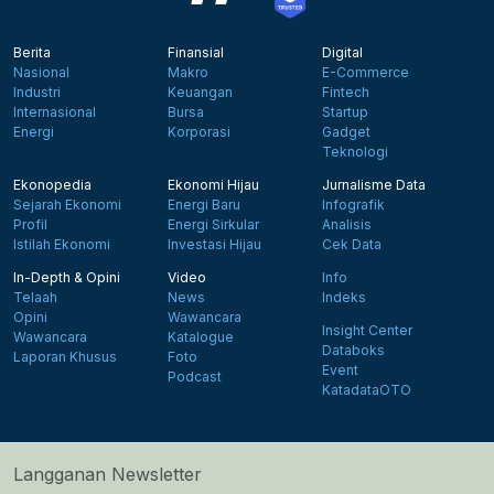
Berita
Finansial
Digital
Nasional
Makro
E-Commerce
Industri
Keuangan
Fintech
Internasional
Bursa
Startup
Energi
Korporasi
Gadget
Teknologi
Ekonopedia
Ekonomi Hijau
Jurnalisme Data
Sejarah Ekonomi
Energi Baru
Infografik
Profil
Energi Sirkular
Analisis
Istilah Ekonomi
Investasi Hijau
Cek Data
In-Depth & Opini
Video
Info
Telaah
News
Indeks
Opini
Wawancara
Insight Center
Wawancara
Katalogue
Databoks
Laporan Khusus
Foto
Event
Podcast
KatadataOTO
Langganan Newsletter