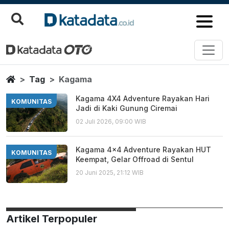
Kagama
Berita Terbaru
Home
Tag
Kagama
Kagama 4X4 Adventure Rayakan Hari
KOMUNITAS
Jadi di Kaki Gunung Ciremai
02 Juli 2026, 09:00 WIB
Kagama 4x4 Adventure Rayakan HUT
KOMUNITAS
Keempat, Gelar Offroad di Sentul
20 Juni 2025, 21:12 WIB
Artikel Terpopuler