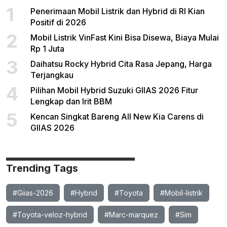
1
Penerimaan Mobil Listrik dan Hybrid di RI Kian
Positif di 2026
2
Mobil Listrik VinFast Kini Bisa Disewa, Biaya Mulai
Rp 1 Juta
3
Daihatsu Rocky Hybrid Cita Rasa Jepang, Harga
Terjangkau
4
Pilihan Mobil Hybrid Suzuki GIIAS 2026 Fitur
Lengkap dan Irit BBM
5
Kencan Singkat Bareng All New Kia Carens di
GIIAS 2026
Trending Tags
#Giias-2026
#Hybrid
#Toyota
#Mobil-listrik
#Toyota-veloz-hybrid
#Marc-marquez
#Sim