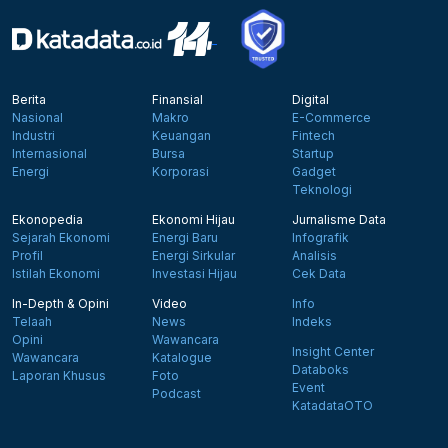
Berita
Finansial
Digital
Nasional
Makro
E-Commerce
Industri
Keuangan
Fintech
Internasional
Bursa
Startup
Energi
Korporasi
Gadget
Teknologi
Ekonopedia
Ekonomi Hijau
Jurnalisme Data
Sejarah Ekonomi
Energi Baru
Infografik
Profil
Energi Sirkular
Analisis
Istilah Ekonomi
Investasi Hijau
Cek Data
In-Depth & Opini
Video
Info
Telaah
News
Indeks
Opini
Wawancara
Insight Center
Wawancara
Katalogue
Databoks
Laporan Khusus
Foto
Event
Podcast
KatadataOTO