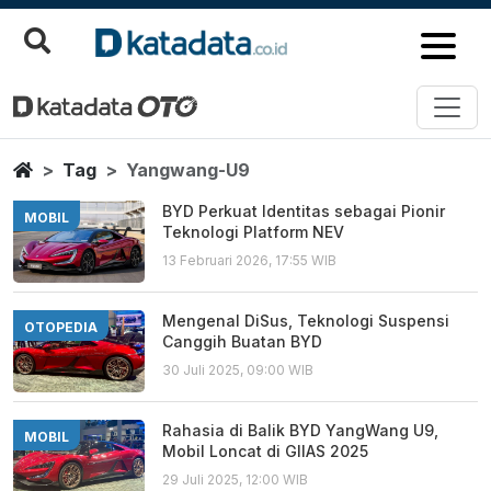
Yangwang U9
Berita Terbaru
Home
Tag
Yangwang-U9
BYD Perkuat Identitas sebagai Pionir
MOBIL
Teknologi Platform NEV
13 Februari 2026, 17:55 WIB
Mengenal DiSus, Teknologi Suspensi
OTOPEDIA
Canggih Buatan BYD
30 Juli 2025, 09:00 WIB
Rahasia di Balik BYD YangWang U9,
MOBIL
Mobil Loncat di GIIAS 2025
29 Juli 2025, 12:00 WIB