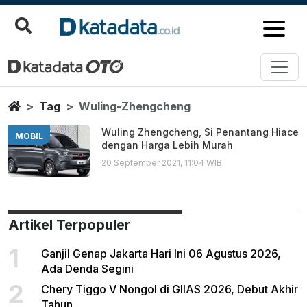
Wuling Zhengcheng
Berita Terbaru
Home
Tag
Wuling-Zhengcheng
Wuling Zhengcheng, Si Penantang Hiace
MOBIL
dengan Harga Lebih Murah
20 September 2021, 11:04 WIB
Artikel Terpopuler
1
Ganjil Genap Jakarta Hari Ini 06 Agustus 2026,
Ada Denda Segini
2
Chery Tiggo V Nongol di GIIAS 2026, Debut Akhir
Tahun