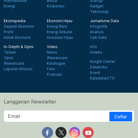
Internasional
Bursa
Startup
Energi
Korporasi
Gadget
Teknologi
Ekonopedia
Ekonomi Hijau
Jurnalisme Data
Sejarah Ekonomi
Energi Baru
Infografik
Profil
Energi Sirkular
Analisis
Istilah Ekonomi
Investasi Hijau
Cek Data
In-Depth & Opini
Video
Info
Telaah
News
Indeks
Opini
Wawancara
Insight Center
Wawancara
Katalogue
Databoks
Laporan Khusus
Foto
Event
Podcast
KatadataOTO
Langganan Newsletter
Daftar
Follow us on Facebook
Follow us on X
Follow us on Instagram
Follow us on Yout