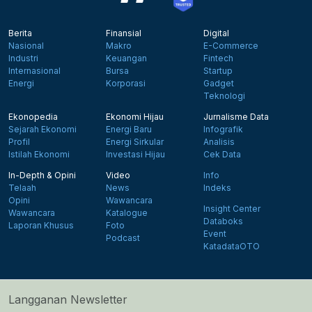
Berita
Finansial
Digital
Nasional
Makro
E-Commerce
Industri
Keuangan
Fintech
Internasional
Bursa
Startup
Energi
Korporasi
Gadget
Teknologi
Ekonopedia
Ekonomi Hijau
Jurnalisme Data
Sejarah Ekonomi
Energi Baru
Infografik
Profil
Energi Sirkular
Analisis
Istilah Ekonomi
Investasi Hijau
Cek Data
In-Depth & Opini
Video
Info
Telaah
News
Indeks
Opini
Wawancara
Insight Center
Wawancara
Katalogue
Databoks
Laporan Khusus
Foto
Event
Podcast
KatadataOTO
Langganan Newsletter