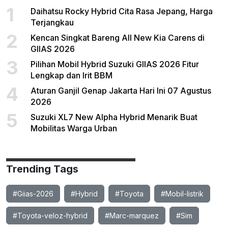
1
Daihatsu Rocky Hybrid Cita Rasa Jepang, Harga
Terjangkau
2
Kencan Singkat Bareng All New Kia Carens di
GIIAS 2026
3
Pilihan Mobil Hybrid Suzuki GIIAS 2026 Fitur
Lengkap dan Irit BBM
4
Aturan Ganjil Genap Jakarta Hari Ini 07 Agustus
2026
5
Suzuki XL7 New Alpha Hybrid Menarik Buat
Mobilitas Warga Urban
Trending Tags
#Giias-2026
#Hybrid
#Toyota
#Mobil-listrik
#Toyota-veloz-hybrid
#Marc-marquez
#Sim