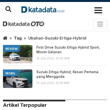
Ubahan Suzuki Ertiga Hybrid
Berita Terbaru
Home
Tag
Ubahan-Suzuki-Ertiga-Hybrid
First Drive Suzuki Ertiga Hybrid Sport,
REVIEW
Minim Getaran
10 Juni 2022, 10:30 WIB
Suzuki Ertiga Hybrid, Kesan Pertama
MOBIL
yang Menggoda
10 Juni 2022, 10:28 WIB
Artikel Terpopuler