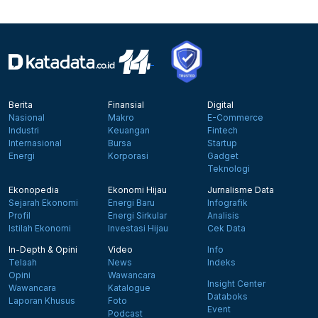
Berita
Finansial
Digital
Nasional
Makro
E-Commerce
Industri
Keuangan
Fintech
Internasional
Bursa
Startup
Energi
Korporasi
Gadget
Teknologi
Ekonopedia
Ekonomi Hijau
Jurnalisme Data
Sejarah Ekonomi
Energi Baru
Infografik
Profil
Energi Sirkular
Analisis
Istilah Ekonomi
Investasi Hijau
Cek Data
In-Depth & Opini
Video
Info
Telaah
News
Indeks
Opini
Wawancara
Insight Center
Wawancara
Katalogue
Databoks
Laporan Khusus
Foto
Event
Podcast