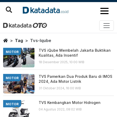
Tvs Iqube
Berita Terbaru
Home
Tag
Tvs-Iqube
TVS iQube Membelah Jakarta Buktikan
MOTOR
Kualitas, Ada Insentif
18 Desember 2025, 10:00 WIB
TVS Pamerkan Dua Produk Baru di IMOS
MOTOR
2024, Ada Motor Listrik
31 Oktober 2024, 16:00 WIB
TVS Kembangkan Motor Hidrogen
MOTOR
04 Agustus 2022, 08:02 WIB