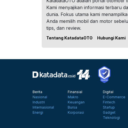
KatadataOTO adalah portal otomotif 
Kami menyajikan informasi terbaru dar
dunia. Fokus utama kami menampilka
Anda memilih mobil dan motor sebel
tips, dan review.
Tentang KatadataOTO
Hubungi Kami
Berita
Finansial
Digital
Nasional
Makro
E-Commerce
Industri
Keuangan
Fintech
Internasional
Bursa
Startup
Energi
Korporasi
Gadget
Teknologi