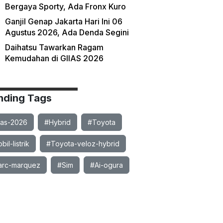
Bergaya Sporty, Ada Fronx Kuro
Ganjil Genap Jakarta Hari Ini 06
Agustus 2026, Ada Denda Segini
Daihatsu Tawarkan Ragam
Kemudahan di GIIAS 2026
nding Tags
ias-2026
#Hybrid
#Toyota
il-listrik
#Toyota-veloz-hybrid
rc-marquez
#Sim
#Ai-ogura