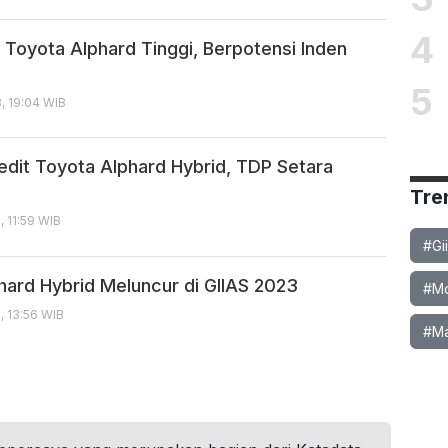
4
 Toyota Alphard Tinggi, Berpotensi Inden
5
, 19:04 WIB
redit Toyota Alphard Hybrid, TDP Setara
Tre
, 11:59 WIB
#Gi
hard Hybrid Meluncur di GIIAS 2023
#Mob
, 13:56 WIB
#Ma