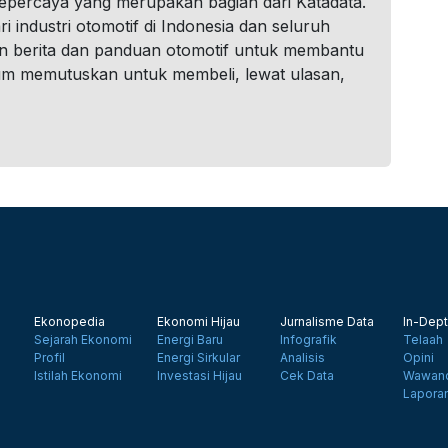
tepercaya yang merupakan bagian dari Katadata.
i industri otomotif di Indonesia dan seluruh
n berita dan panduan otomotif untuk membantu
um memutuskan untuk membeli, lewat ulasan,
Ekonopedia
Ekonomi Hijau
Jurnalisme Data
In-Dept
Sejarah Ekonomi
Energi Baru
Infografik
Telaah
Profil
Energi Sirkular
Analisis
Opini
Istilah Ekonomi
Investasi Hijau
Cek Data
Wawanc
Lapora