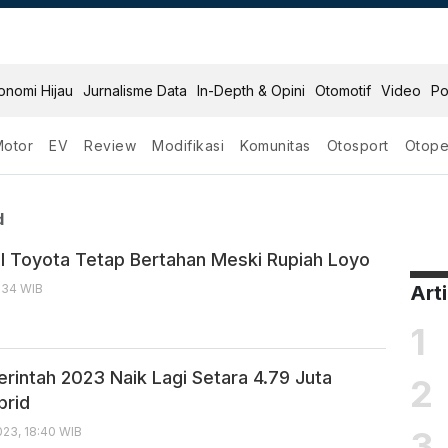
onomi Hijau
Jurnalisme Data
In-Depth & Opini
Otomotif
Video
Po
Motor
EV
Review
Modifikasi
Komunitas
Otosport
Otope
 Hybrid
d
l Toyota Tetap Bertahan Meski Rupiah Loyo
7:34 WIB
Art
1
rintah 2023 Naik Lagi Setara 4.79 Juta
2
brid
3
23, 18:40 WIB