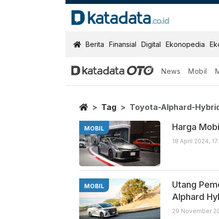
KatadataOTO
Berita
Finansial
Digital
Ekonopedia
Ek
News
Mobil
Toyota Alphard
Berita Terbaru
Home
Tag
Toyota-Alphard-Hybri
Harga Mobi
MOBIL
18 April 2024, 1
Utang Peme
MOBIL
Alphard Hy
29 November 20