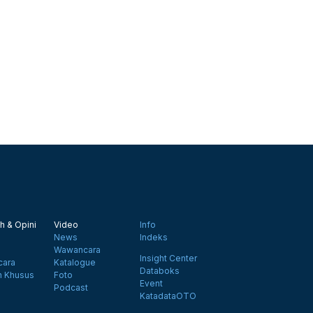
h & Opini
Video
Info
News
Indeks
Wawancara
Insight Center
ara
Katalogue
Databoks
n Khusus
Foto
Event
Podcast
KatadataOTO